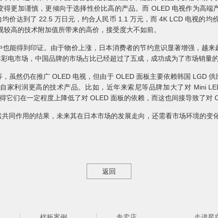
更加谨慎，更倾向于选择性价比高的产品。而 OLED 电视作为高端产品，
达到了 22.5 万日元，约合人民币 1.1 万元，而 4K LCD 电视的均价仅
 电视较高的技术附加值所带来的高价，接受度大不如前。
中也能得到印证。由于物价上涨，日本消费者的节约意识显著增强，越来
的日本彩电市场，中国品牌的市场占比已经超过了五成，成功成为了市场销量
虽然仍在推广 OLED 电视，但由于 OLED 面板主要依赖韩国 LGD
润更高的技术产品。比如，近年来索尼等品牌加大了对 Mini LED 和
视，使得它们在一定程度上降低了对 OLED 面板的依赖，而这也间接导致了对
因素共同作用的结果，未来其在日本市场的发展走向，还需看市场环境的变
返回
样板案例
专卖店
走进星