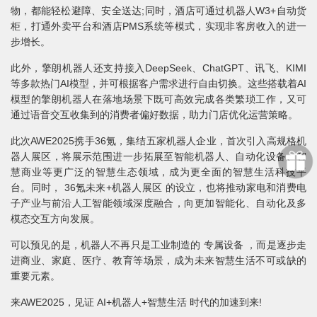
物，都能轻松避障、安全送达;同时，酒店可通过机器人W3+自动货
柜，打通外卖平台和酒店PMS系统等模式，实现非客房收入的进一
步增长。
此外，擎朗机器人还支持接入DeepSeek、ChatGPT、讯飞、KIMI
等多款热门AI模型，并可根据客户需求进行自由切换。这些搭载着AI
模型的擎朗机器人在落地场景下既可高效完成各类繁琐工作，又可
通过语音交互收集到的消费者偏好数据，助力门店优化运营策略。
此次AWE2025携手36氪，集结五家机器人企业，首次引入高规格机
器人展区，将展示范围进一步拓展至智能机器人、自动化设备、智
慧商业等更广泛的智慧生态领域，成为更全面的智慧生活科技平
台。同时， 36氪未来+机器人展区 的设立，也将推动家电和消费电
子产业与前沿人工智能领域深度融合，向更加智能化、自动化及多
模态交互方向发展。
可以预见的是，机器人不再只是工业制造的 专属设备 ，而是逐步走
进商业、家庭、医疗、教育等场景，成为未来智慧生活不可或缺的
重要元素。
来AWE2025，见证 AI+机器人+智慧生活 时代的加速到来!