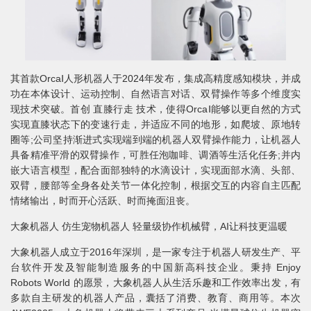
其首款OrcaⅠ人形机器人于2024年发布，集成高精度感知模块，并成
功在本体设计、运动控制、自然语言对话、双臂操作等多个维度实
现技术突破。首创 直膝行走 技术，使得OrcaⅠ能够以更自然的方式
实现直膝状态下的变速行走，并适应不同的地形，如爬坡、原地转
圈等;公司坚持渐进式实现端到端的机器人双臂操作能力，让机器人
具备精准平滑的双臂操作，可胜任泡咖啡、调酒等生活化任务;并内
嵌大语言模型，配合面部独特的水滴设计，实现面部水滴、头部、
双臂，腰部等全身各处关节一体化控制，根据交互的内容自主匹配
情绪输出，时而开心活跃、时而掩面沮丧。
大象机器人 仿生宠物机器人 轻量级协作机械臂，AI让科技更温暖
大象机器人成立于2016年深圳，是一家专注于机器人研发生产、平
台软件开发及智能制造服务的中国新高科技企业。秉持 Enjoy
Robots World 的愿景，大象机器人从生活乐趣和工作效率出发，有
多款自主研发的机器人产品，囊括了消费、教育、商用等。本次