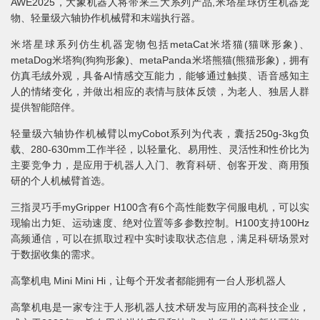
AWE2025，大象机器人将带来三大系列产品,米塔星球仿生机器宠
物、轻量级六轴协作机械臂和末端执行器。
米塔星球系列仿生机器宠物包括metaCat米塔猫(猫咪形象)、
metaDog米塔狗(狗狗形象)、metaPanda米塔熊猫(熊猫形象)，拥有
仿真毛绒外观，具备AI情感交互能力，能够通过触摸、语音感知主
人的情绪变化，并做出相应的表情与肢体反馈，为老人、独居人群
提供智能陪伴。
轻量级六轴协作机械臂以myCobot系列为代表，囊括250g-3kg负
载、280-630mm工作半径，以轻量化、易用性、灵活性和性价比为
主要竞争力，是应用于机器人入门、教育科研、创客开发、商用预
研的个人机械臂首选。
三指灵巧手myGripper H100含有6个高性能数字伺服电机，可以实
现输出力矩、运动速度、绝对位置等多参数控制。H100支持100Hz
高频通信，可以在抓取过程中实时读取状态信息，满足科研场景对
于数据收集的需求。
高擎机电 Mini Mini Hi，让每个开发者都能拥有一台人形机器人
高擎机电是一家专注于人形机器人技术研发与应用的高科技企业，