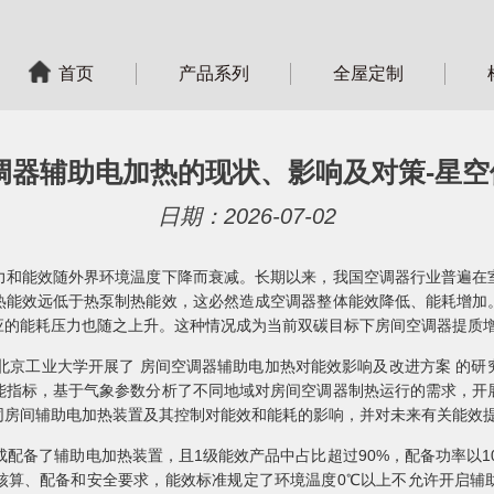
首页
产品系列
全屋定制
调器辅助电加热的现状、影响及对策-星空体
日期：2026-07-02
力和能效随外界环境温度下降而衰减。长期以来，我国空调器行业普遍在
热能效远低于热泵制热能效，这必然造成空调器整体能效降低、能耗增加
应的能耗压力也随之上升。这种情况成为当前双碳目标下房间空调器提质
，北京工业大学开展了 房间空调器辅助电加热对能效影响及改进方案 的
能指标，基于气象参数分析了不同地域对房间空调器制热运行的需求，开
同房间辅助电加热装置及其控制对能效和能耗的影响，并对未来有关能效
配备了辅助电加热装置，且1级能效产品中占比超过90%，配备功率以10
核算、配备和安全要求，能效标准规定了环境温度0℃以上不允许开启辅