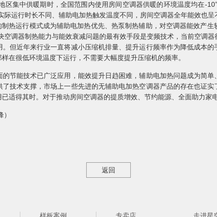
地区集中供暖期时，全国范围内使用房间空调器供暖的环境温度均在-10
实际运行时长不同、辅助电加热触发温度不同，房间空调器全年能效也呈
器的制热运行模式成为辅助电加热优先、热泵制热辅助，对空调器能效产
解决空调器制热能力与能效衰减问题的最有效手段是变频技术，当前空调器
用。但近年来行业一直将减小压缩机排量、提升运行频率作为降低成本的
那样在很低环境温度下运行，不需要大幅度提升压缩机的频率。
面的节能技术已广泛应用，能效提升日趋困难，辅助电加热问题成为简单
供了技术支撑，市场上一些先进的无辅助电加热空调器产品的存在也证实
用已适得其时。对于推动房间空调器的提质增效、节约能源、全面助力家
峰）
返回
样板案例
专卖店
走进星