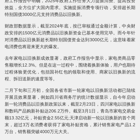
府工作报告中明确，2025年政府工作任务大力提振消费、提高投资
效益，全方位扩大国内需求。实施提振消费专项行动，安排超长期
特别国债3000亿元支持消费品以旧换新。
财政部数据显示，截至2024年底，按已审核通过金额计算，中央财
政安排的1500亿元消费品以旧换新资金已基本使用完毕。而今年针
对消费品以旧换新超长期特别国债资金达到3000亿元，这意味着家
电消费也将迎来更大的爆发。
去年家电以旧换新成效显著，政府工作报告中显示，家电类商品零
售额增长12.3%。但是在这一过程中，围绕着换新体验，用户也期待
过程体验更优化，包括国补红包的领取和使用、商家以旧换新的流
程、拆旧送新的速度等等。
二月下旬和三月初，全国各省市新一轮家电以旧换新活动都已陆续
开展且效果显著，例如四川省商务厅的统计数据显示，自今年启动
新一轮消费品以旧换新政策以来，截至2月23日，四川家电以旧换新
和数码产品购新补贴达206.2万件。截至3月1日，青岛市家电交易金
额13.32亿元，补贴资金2.55亿元;天津启动新一轮以旧换新的首个周
末，超过3万名消费者获得了家电补贴资格，累计销售家电产品1.2
万台，销售额突破4000万元大关。