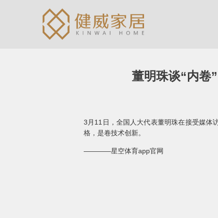
董明珠谈“内卷
3月11日，全国人大代表董明珠在接受媒体
格，是卷技术创新。
————星空体育app官网