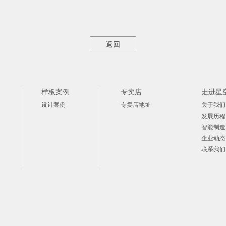
返回
样板案例
专卖店
走进星
设计案例
专卖店地址
关于我们
发展历程
智能制造
企业动态
联系我们