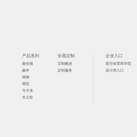
产品系列
全屋定制
企业入口
曼哈顿
定制概述
星空体育商学院
赫本
定制服务
设计师入口
格物
潮范
马卡龙
木之歌