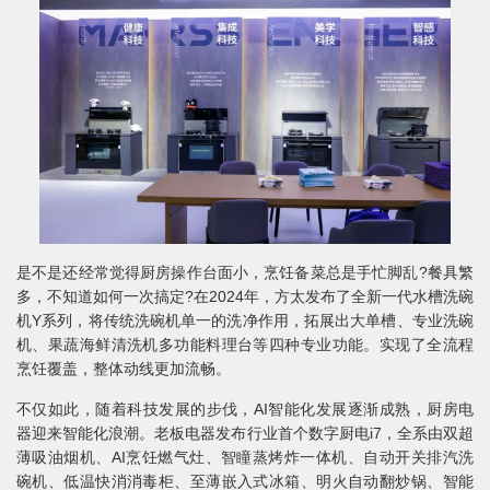
是不是还经常觉得厨房操作台面小，烹饪备菜总是手忙脚乱?餐具繁
多，不知道如何一次搞定?在2024年，方太发布了全新一代水槽洗碗
机Y系列，将传统洗碗机单一的洗净作用，拓展出大单槽、专业洗碗
机、果蔬海鲜清洗机多功能料理台等四种专业功能。实现了全流程
烹饪覆盖，整体动线更加流畅。
不仅如此，随着科技发展的步伐，AI智能化发展逐渐成熟，厨房电
器迎来智能化浪潮。老板电器发布行业首个数字厨电i7，全系由双超
薄吸油烟机、AI烹饪燃气灶、智瞳蒸烤炸一体机、自动开关排汽洗
碗机、低温快消消毒柜、至薄嵌入式冰箱、明火自动翻炒锅、智能