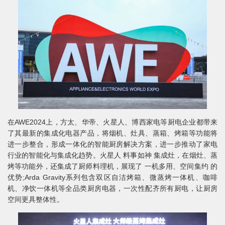
在AWE2024上，方太、华帝、火星人、博西家电等厨电企业都带来
了其最新的集成化电器产品，将烟机、灶具、蒸箱、烤箱等功能将
进一步整合，形成一体化的智能厨房解决方案，进一步推动了家电
行业的智能化与集成化趋势。火星人 料事如神 集成灶，在烟灶、蒸
烤等功能外，还集成了厨师料理机，展现了 一机多用、空间集约 的
优势;Arda Gravity系列包含双区自洁烤箱、微蒸烤一体机、咖啡
机、净饮一体机等全品类厨房电器，一次性配齐所有厨电，让厨房
空间更具整体性。