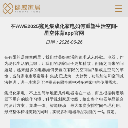
在AWE2025窥见集成化家电如何重塑生活空间-
星空体育app官网
日期：2026-06-26
在有限的居住空间里，我们对美好生活的追求从未停歇。电器，作
为现代生活的点缀，让我们的居家日子更加精致，但随之而来的问
题是，越来越多的电器如何安置在有限的空间里?集成是空间的革
命，当前家电市场发展中 集成 已成为一大趋势，功能加法和空间减
法并进，进一步满足了消费者有限空间中对多种家电的使用需求。
集成化家电，不止是简单地把几件电器堆在一起，而是根据特定场
景下用户的操作习惯，科学规划家居动线，给出多个电器单品组合
的设计方案，集成一体、智能联动，最大限度安排空间合理利用、
形成整体和谐美观的同时，实现多种电器单品功能的 一站 搞定。