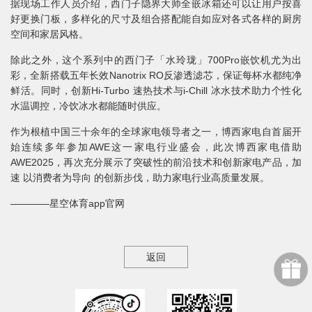
据现场工作人员介绍，西门子隐界大师全嵌冰箱还可以让用户按喜
好更换门板，多样化的尺寸及组合搭配能自如应对各式各样的厨房
空间和家居风格。
除此之外，这个系列中的西门子「水玲珑」700Pro嵌饮机尤为出
彩，全新搭载五年长效Nanotrix RO反渗透滤芯，保证每杯水都纯净
鲜活。同时，创新Hi-Turbo 速热技术与i-Chill 冰水技术助力个性化
水温调控，冷饮冰水都能随时供应。
作为根植中国三十余年的全球家电领导者之一，博西家电自首届开
始连续多年参加AWE这一家电行业盛会，此次博西家电借助
AWE2025，再次充分展示了突破性的前沿技术和创新家电产品，加
速 以消费者为导向 的创新步伐，助力家电行业高质量发展。
————星空体育app官网
返回