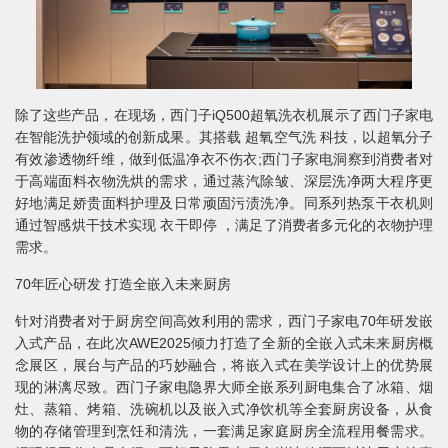
除了这些产品，在现场，西门子iQ500超氧洗衣机展示了西门子家电
在智能洗护领域的创新成果。其搭载 超氧空气洗 科技，以超氧分子
有效渗透物纤维，做到低温净衣不伤衣;西门子家电洞察到消费者对
于高端面料衣物洗烘的需求，通过蒸汽除皱、深层洗净两大程序更
好地满足娇贵面料护理及日常顽固污渍洗净。同系列热泵干衣机则
通过智感烘干技术实现 衣干即停 ，满足了消费者多元化的衣物护理
需求。
70年匠心研发 打造全嵌入未来厨房
针对消费者对于厨房空间高效利用的需求，西门子家电70年研发嵌
入式产品，在此次AWE2025倾力打造了全新的全嵌入式未来厨房概
念展区，展台与产品的巧妙融合，将嵌入式在美学设计上的优势展
现的淋漓尽致。西门子家电隐界大师全嵌系列厨电集合了冰箱、烟
灶、蒸箱、烤箱、洗碗机以及嵌入式净饮机等全套厨房设备，从食
物的存储管理到烹饪和清洗，一套满足家庭厨房全流程用餐需求。