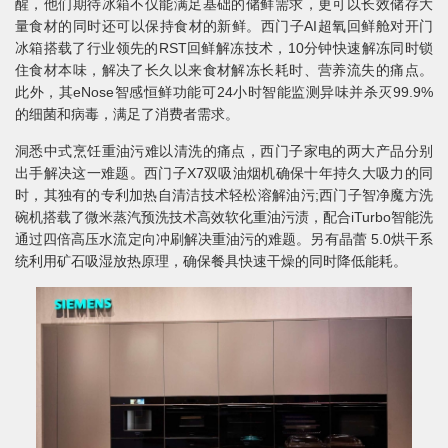
醒，他们期待冰箱不仅能满足基础的储鲜需求，更可以长效储存大
量食材的同时还可以保持食材的新鲜。西门子AI超氧回鲜舱对开门
冰箱搭载了行业领先的RST回鲜解冻技术，10分钟快速解冻同时锁
住食材本味，解决了长久以来食材解冻长耗时、营养流失的痛点。
此外，其eNose智感恒鲜功能可24小时智能监测异味并杀灭99.9%
的细菌和病毒，满足了消费者需求。
洞悉中式烹饪重油污难以清洗的痛点，西门子家电的两大产品分别
出手解决这一难题。西门子X7双吸油烟机确保十年持久大吸力的同
时，其独有的专利加热自清洁技术轻松溶解油污;西门子智净魔方洗
碗机搭载了微米蒸汽预洗技术高效软化重油污渍，配合iTurbo智能洗
通过四倍高压水流定向冲刷解决重油污的难题。另有晶蕾 5.0烘干系
统利用矿石吸湿放热原理，确保餐具快速干燥的同时降低能耗。