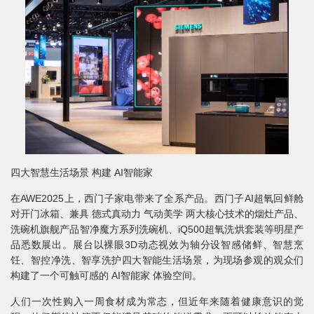
四大智慧生活场景 构建 AI智能家
在AWE2025上，西门子家电带来了全系产品。西门子AI超氧回鲜舱
对开门冰箱、兼具 德式真动力 气动美学 两大核心技术的烟灶产品、
洗碗机旗舰产品智净魔方系列洗碗机、iQ500超氧洗烘套装等明星产
品悉数展出。展台以裸眼3D动态视效为轴分设智感储鲜、智慧烹
饪、智控净洗、智享洗护四大智能生活场景，为现场参观的观众们
构建了一个可触可感的 AI智能家 体验空间。
人们一次性购入一周食材成为常态，但近年来随着健康意识的觉