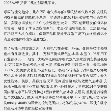
2025AWE 艾普兰奖的创新奖荣誉。
顺应智能化趋势，此次万和电气发布的1级暖浴燃气热水器 安睡洗
V9S所搭载的储能循环系统，能通过智能预判用水需求与动态热补
偿，实现水温波动 0.5℃的极致稳定;此外，万和创新研发的恒温储
能算法，融合了季节适应性调节、水量-水温智能匹配、二次使用记
忆功能三大核心模块，保障产品即便处于极端工况下(如冬季低温小
流量)仍能保持出水温度恒定。
除了智能化的突破之外，万和电气在高效、环保、健康等技术领域
也均有显著进展。其中，万和平衡式燃气热水器 水墨 YLP3采用了
行业首创60mm烟管，大幅降低传统平衡式燃气热水器的安装改孔成
本;万和瀑布洗燃气热水器 水墨 搭载自研澎湃静音水泵，最高增压
350%，完美解决老旧小区水压低、扬程小等痛点;万和1级净肤浴燃
气热水器 峰泉 STL61搭载了8重水质净化锶硅矿物复合滤芯，专为
女性洗浴、美肤、美容打造;万和无冷凝管超1级能效燃气热水器 安
睡洗 V9L采用行业首创的冷凝水雾化外排技术，早在2014年便获得
国内领先水平认证;万和超1级静音燃气热水器 安睡洗 整机运行噪音
低至30dB(A)，能为用户提供静谧的使用环境;万和燃气热水器 安睡
洗mini 在40dB(A)噪音的控制范围内，将体积缩小40%，即使在狭小
的生活环境中也能轻松安装使用