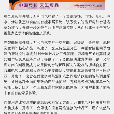
在全屋智能领域，万和电气构建了一个集成燃热、电热、烟机、净
水、烤箱及烹饪功能的智能家居系统，该系统以智能厨房和智慧浴
室为核心，并进一步延伸至照明与遮阳控制，从而形成一个全方位
覆盖家庭需求的智能生态系统。
在智能恒温领域，万和电气专注于空气能、采暖炉、壁挂炉、地暖
及空调等核心产品，构建了一套支持全屋分区、冷暖智控且四季恒
温的智能控制系统;针对全屋环境及空气管理，万和电气通过其环境
监测与新风系统等产品，提供了一个既能解决北方雾霾问题，又能
应对南方潮湿挑战的全屋恒氧智能新风解决方案;在能源耦合方面，
万和电气以电能和天然气为主要能源，智能化算法高效管理不同能
源，开发了一套旨在优化多种能源形式之间经济效益的智能调度系
统。通过这种全面而细致的产品线扩展，万和电气成功地将单一的
智能设备升级为一个互联互通的家庭智能网络，为用户带来了前所
未有的智能家居体验。
而在用户比较注重的信息隐私和安全方面，万和电气则利用其智控
大脑技术，开发了一套即使在没有网络连接的情况下，用户依然能
够享受到全屋系统的智能控制系统。