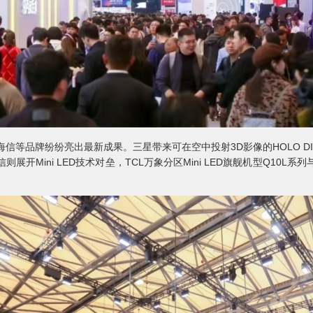
信等品牌纷纷亮出最新成果。三星带来可在空中投射3D影像的HOLO DI
海信则展开Mini LED技术对垒，TCL万象分区Mini LED旗舰机型Q10L系列