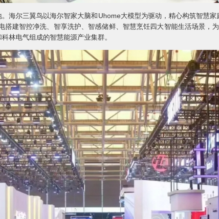
地。海尔三翼鸟以海尔智家大脑和Uhome大模型为驱动，精心构筑智慧
电搭建智控净洗、智享洗护、智感储鲜、智慧烹饪四大智能生活场景，为消
和科林电气组成的智慧能源产业集群。