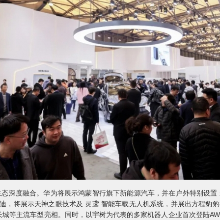
生态深度融合。华为将展示鸿蒙智行旗下新能源汽车，并在户外特别设置 
迪，将展示天神之眼技术及 灵鸢 智能车载无人机系统，并展出方程豹豹8
长城等主流车型亮相。同时，以宇树为代表的多家机器人企业首次登陆AW