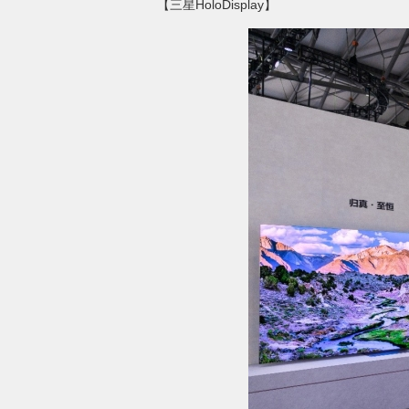
【三星HoloDisplay】