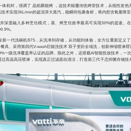
一体机时，强调了 晶焰聚能烤 ，这技术颠覆传统烤管技术，从线性发热
术实现36L/min的超澎湃大蒸汽，能瞬间包裹食材，将内腔含氧量降至0
并深度融入多种烹饪模式，蒸、烤烹饪效率最高可实现50%的提速。
0.9%。
新一代洗碗机B7S，从洗净到存储，从功能到体验，全方位重新定义了 
件餐具。采用第四代V-wash巨能洗技术 双子变距全域洗，创新伸缩喷淋臂
9.9%一级洗净覆盖率认证的品牌。除此之外，还搭载AI智能投放技术，
通过高温高压喷淋，实现真正过滤器自清洁，打造第三代干态抑菌存储技术