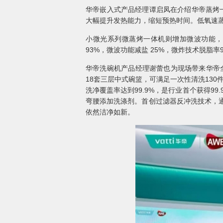
华帝嵌入式产品经理谭启凤在介绍华帝蒸烤
大幅提升发热能力，缩短预热时间。低氧速蒸技
小微光系列微蒸烤一体机则增加微波功能，
93%，微波功能减盐 25%，微炸技术脱脂率9
华帝洗碗机产品经理谢蕾也为现场带来华帝全
18套三层中式碗篮，可满足一次性清洗130
洗净覆盖率达到99.9%，是行业首个获得9
弯腰添加洗涤剂。首创过滤器反冲洗技术，
依然洁净如新。