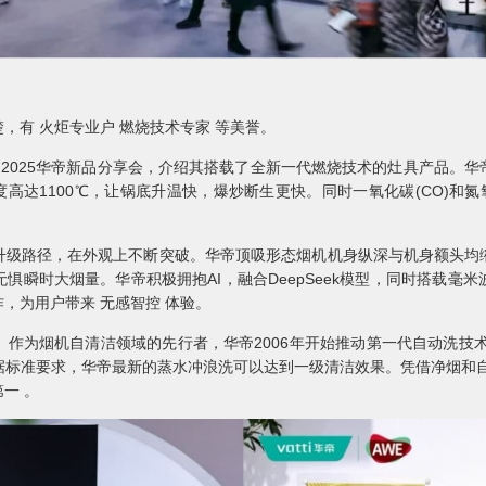
，有 火炬专业户 燃烧技术专家 等美誉。
燃烧 2025华帝新品分享会，介绍其搭载了全新一代燃烧技术的灶具产品。
度高达1100℃，让锅底升温快，爆炒断生更快。同时一氧化碳(CO)和氮
升级路径，在外观上不断突破。华帝顶吸形态烟机机身纵深与机身额头均
惧瞬时大烟量。华帝积极拥抱AI，融合DeepSeek模型，同时搭载毫
，为用户带来 无感智控 体验。
作为烟机自清洁领域的先行者，华帝2006年开始推动第一代自动洗技术
标准要求，华帝最新的蒸水冲浪洗可以达到一级清洁效果。凭借净烟和自
一 。