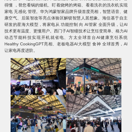
得懂 ，替您看锅的烟机、盯着烧烤的烤箱、看着洗衣的洗衣机实现
家电 无感化 管理。华为鸿蒙智家品牌升级首度亮相，智慧语音、健
康空气、后装智改等亮点体验区解锁智慧人居想象。海信基于自主
研发的星海大模型，将家电从 功能控制 向 AI管家 全面升级，让AI
技术更有温度、更懂用户。西门子AI智瞳技术让烹饪变简单、格力AI
动态节能科技实现开机就省电、方太全球首台AI健康烹饪系统
Healthy CookingGPT亮相、老板电器AI大模型 食神 全球首秀，AI
让家电再度进阶。