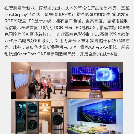
在智慧娱乐领域，搭载前沿显示技术的革命性产品层出不穷。三星
HoloDisplay浮动式屏幕凭借3D技术让悬浮影像栩栩如生;索尼发布
RGB高密度LED显示系统，拥有更广色域、更高亮度、更精准控制;
海信展示全球首款116英寸RGB-Mini LED电视UX，搭载首颗RGB光
色同控信芯AI画质芯片H7，进行高精色彩控制;TCL亮相全球首款第
四代液晶电视Q10L系列，采用万象分区技术实现超十亿级精准控
光。此外，诸如华为阔折叠手机Pura X、雷鸟X3 Pro AR眼镜、韶音
动钛圈OpenDots ONE等新潮数码产品，开启全新的视听体验。