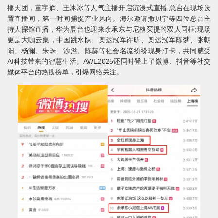
播天团，董宇辉、王冰冰等人气主播开启沉浸式直播;总台在现场设
置直播间，第一时间捕捉产业风向。海尔邀请撒贝宁等四位总台主
持人探馆直播，华为展台也迎来余承东与尼格买提的双人同框;现场
更是大咖云集，中国跳水队、奥运冠军许昕、奥运冠军陈梦、张朝
阳、杨澜、朱珠、沙溢、陈赫等社会名流纷纷现身打卡，共同感受
AI科技带来的智慧生活。AWE2025还同时登上了微博、抖音等社交
媒体平台的热搜榜单，引爆网络关注。