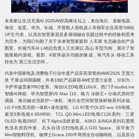
未来家让生活充满AI 2025AWE高峰论坛上，来自海尔、老板电器、
海信、追觅、华为、长城、开普勒人形机器人等领军企业高管与B站
UP主代表，以其在智慧家居及多领域融合实践过程中的经验和思考
为范本，为我们勾勒了关于未来智慧家庭和 人车家 生态融合的产业
图景。长城汽车AI LAB总负责人王光甫以 高山 车型为例，展示了智
能座舱内游戏、观影、K歌等娱乐功能的集成，将汽车从 移动工具
转化为 第三生活空间 。
代表中国家电及消费电子行业年度产品至高荣誉的AWE2025 艾普兰
奖 于展会同期揭晓，共有18款产品获得AWE艾普兰金奖，分别为：
卡萨帝鉴赏家PRO套系、海信ULED电视116UX、西门子studioLine
智瞳AI烤箱、华为智慧屏V5 Max 110、格力 冷静王+ 分体式房间空
调器、海尔融合洗烘护一体机、海尔全空间智慧保鲜舱系列冰箱、
LG FX热泵洗烘一体机+迷你波轮、LG 97英寸OLED evo G5电视、
索尼9系电视X-85XR90、TCL QD-Mini LED电视C12K系列、三星
OLED 电视S95F、松下Alpha洗烘套装、ASKO JUNGA系列石墨黑
色洗衣房四件套、石头自清洁扫拖机器人G30 Space、添可食万
Mini智能料理机、咖博士Grace 200半商用全自动咖啡机，以及苏泊