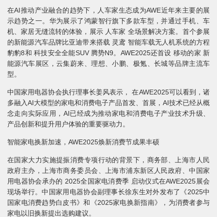
在AI推动产业融合的趋势下，人车家生态成为AWE近年来主要的展
示趋势之一。华为展示了鸿蒙智行旗下多款车型，并通过手机、车
机、家居无缝流转的体验，展示 人车家 全场景解决方案。首个参展
的新能源汽车品牌比亚迪带来搭载 灵鸢 智能车载无人机系统的方程
豹豹8和 科技安全全能SUV 腾势N9。AWE2025还首设 移动的家 新
能源汽车展区，云集蔚来、理想、小鹏、极氪、长城等品牌主流车
型。
中国家用电器协会执行理事长姜风表示， 在AWE2025可以看到，诸
多融入AI大模型的家电和消费电子产品首发、首展，AI技术已经从概
念走向实际应用，AI已经成为推动家电和消费电子产业技术升级、
产品创新和提升用户体验的重要驱动力。
智能家电换新加速，AWE2025焕新消费节成果丰硕
在国家大力实施提振消费专项行动的背景下，商务部、上海市人民
政府主办，上海市商务委员会、上海市浦东新区人民政府、中国家
用电器协会承办的 2025全国家电消费季 启动仪式在AWE2025展会
现场举行。中国家用电器协会副理事长徐东生对外发布了《2025中
国家电消费趋势白皮书》和《2025家电换新指南》，为消费者参与
家电以旧换新提出选购建议。