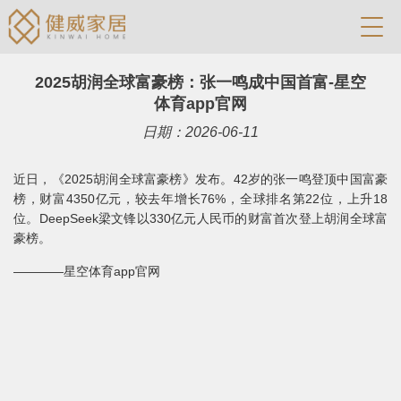
2025胡润全球富豪榜：张一鸣成中国首富-星空
体育app官网
日期：2026-06-11
近日，《2025胡润全球富豪榜》发布。42岁的张一鸣登顶中国富豪
榜，财富4350亿元，较去年增长76%，全球排名第22位，上升18
位。DeepSeek梁文锋以330亿元人民币的财富首次登上胡润全球富
豪榜。
————星空体育app官网