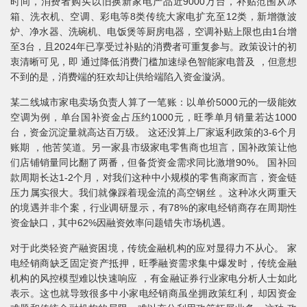
时间，消费者购买以旧换新家电产品近9000万台，补贴范围从冰
箱、洗衣机、空调、彩电等8类传统大家电扩充至12类，新增微波
炉、净水器、洗碗机、电饭煲等厨房电器，空调补贴上限也由1台增
至3台，且2024年已享受过补贴的消费者可重复参与。政策设计的初
衷清晰可见，即 通过降低消费门槛加速绿色智能家电普及 ，但意想
不到的是，消费端的狂欢却让供给端陷入资金漩涡。
某二线城市家电卖场负责人算了一笔账：以单价5000元的一级能效
空调为例，单台国补资金占压约1000元，旺季单月销量若达1000
台，资金沉淀量就高达百万级。 这还没算上厂家返利政策的3-6个月
账期 ，他苦笑道。另一家县市级家电零售商也坦言，国补政策让他
们店铺销量同比翻了两番，但备货资金需求同比激增90%。 国补回
款周期长达1-2个月，对我们这种中小规模的零售商家而言，资金链
压力属实很大。我们就像踩着现金流的高空钢丝 。这种冰火两重天
的境遇并非个案，行业调研显示，有78%的家电经销商存在周期性
资金缺口，其中62%因融资效率问题错失市场机遇。
对于此类轻资产融资困境，传统金融机构的应对显得力不从心。 家
电经销商缺乏固定资产抵押，旺季融资需求集中爆发时，传统金融
机构的风控模型难以快速响应 ，有金融证券行业家电分析人士如此
表示。这也就导致很多中小家电经销商虽坐拥政策红利，却因资金