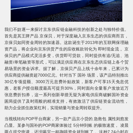
我们不妨逐一来探讨京东供应链金融科技的创新之处与独特价值。
首先是其王牌产品 京保贝，对于深度融入京东生态的供应商而言，
京保贝如同资金周转的加速器。这款诞生于2013年的互联网保理融
资产品，将企业向京东供货产生的应收账款转化为 即时现金流 。京
保贝的产品模式灵活多变，供货即可贷款，同时提供有追/无追、池
融资/单笔融资等形式，可以满足供应商在京东生态供应链上各个贸
易场景的资金诉求。据了解，京保贝产品上线十余年来，已累计为
供应商提供融资超7000亿元。针对当下 国补 场景，该产品特别推出
30亿专项提额、3000万元息费补贴政策，新客户可享15天免息优
惠，老客户授信额度最高可提升30%，同时面向全量客户发放近万
张息费折扣券，这一系列创新举措无疑为家电供应商破解国补资金
困局提供了及时雨般的精准支持，有效激活了供应链资金流动性，
助力企业抓住政策红利，实现销量与资金周转双提升。
当视线转向POP平台商家，另一款产品京小贷的 急救包 属性则愈发
凸显。某参与国补的POP商家体验过 5分钟到账 的极致速度， 凌晨
两点提交申请，还没喝完一杯咖啡资金就到账了 。这种7 24小时在