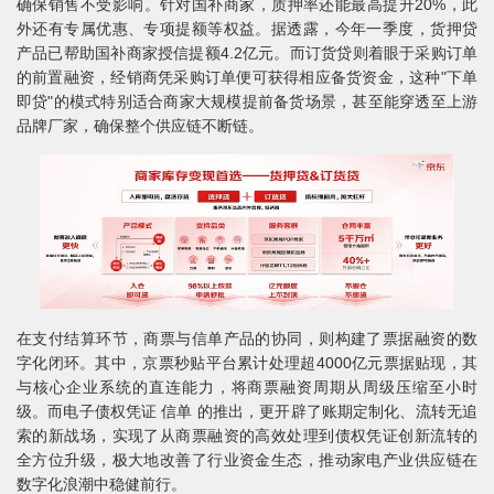
确保销售不受影响。针对国补商家，质押率还能最高提升20%，此
外还有专属优惠、专项提额等权益。据透露，今年一季度，货押贷
产品已帮助国补商家授信提额4.2亿元。而订货贷则着眼于采购订单
的前置融资，经销商凭采购订单便可获得相应备货资金，这种"下单
即贷"的模式特别适合商家大规模提前备货场景，甚至能穿透至上游
品牌厂家，确保整个供应链不断链。
在支付结算环节，商票与信单产品的协同，则构建了票据融资的数
字化闭环。其中，京票秒贴平台累计处理超4000亿元票据贴现，其
与核心企业系统的直连能力，将商票融资周期从周级压缩至小时
级。而电子债权凭证 信单 的推出，更开辟了账期定制化、流转无追
索的新战场，实现了从商票融资的高效处理到债权凭证创新流转的
全方位升级，极大地改善了行业资金生态，推动家电产业供应链在
数字化浪潮中稳健前行。