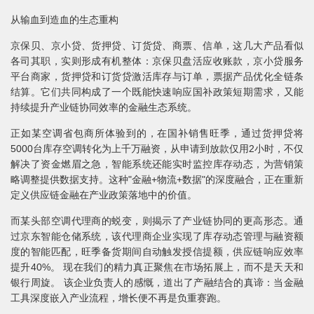
从输血到造血的生态重构
京保贝、京小贷、货押贷、订货贷、商票、信单，这几大产品看似
各司其职，实则形成有机整体：京保贝盘活应收账款，京小贷服务
平台商家，货押贷和订货贷激活库存与订单，票据产品优化全链条
结算。它们共同构成了一个既能快速响应国补政策短期需求，又能
持续提升产业链协同效率的金融生态系统。
正如某空调省包商所体验到的，在国补销售旺季，通过货押贷将
5000台库存空调转化为上千万融资，从申请到放款仅用2小时，不仅
解决了资金燃眉之急，智能系统还能实时监控库存动态，为营销策
略调整提供数据支持。这种"金融+物流+数据"的深度融合，正在重新
定义供应链金融在产业政策落地中的价值。
而某头部空调代理商的蜕变，则揭示了产业链协同的更高形态。通
过京东智能仓储系统，该代理商企业实现了库存动态管理与融资额
度的智能匹配，旺季备货期间自动触发授信提额，供应链响应效率
提升40%。 现在我们的精力真正聚焦在市场拓展上，而不是天天和
银行周旋。 该企业负责人的感慨，道出了产融结合的真谛：当金融
工具深度嵌入产业流程，增长便不再是负重赛跑。