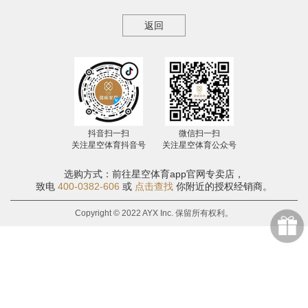
返回
抖音扫一扫
微信扫一扫
关注星空体育抖音号
关注星空体育公众号
选购方式：前往星空体育app官网专卖店，
致电
400-0382-606
或
点击查找
你附近的授权经销商。
Copyright © 2022 AYX Inc. 保留所有权利。