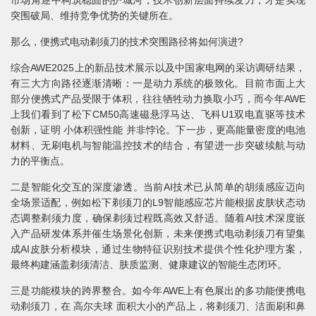
市场角逐中构筑稳固的护城河，技术创新层面持续发力，才是实现
突围破局、维持竞争优势的关键所在。
那么，便携式电动剃须刀的技术突围路径将如何演进?
综合AWE2025上的新品技术展示以及中国家电网的采访调研结果，
有三大方向路径逐渐清晰：一是动力系统的极致化。目前市面上大
部分便携式产品受限于体积，往往牺牲动力换取小巧，而今年AWE
上我们看到了松下CM50高速磁悬浮马达、飞科U1双电直驱等技术
创新，证明 小体积强性能 并非悖论。下一步，更高能量密度的电池
材料、无刷电机与智能温控技术的结合，有望进一步突破续航与动
力的平衡点。
二是智能化交互的深度渗透。当前AI技术已从简单的胡须感应迈向
全场景适配，例如松下剃须刀的L9智能感应芯片能根据皮肤状态动
态调整剃须力度，确保剃须过程既高效又舒适。随着AI技术深度嵌
入产品研发体系并催生场景化创新，未来便携式电动剃须刀有望集
成AI皮肤分析模块，通过生物特征识别技术提供个性化护理方案，
最终构建涵盖剃须清洁、肤质监测、健康建议的智能生态闭环。
三是功能模块的跨界整合。如今年AWE上有色展出的多功能便携电
动剃须刀，在 高尔夫球 面积大小的产品上，将剃须刀、洁面刷和鼻