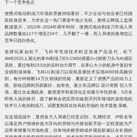
下一个竞争焦点
便携式电动剃须刀市场前景被持续看好，不少企业与创业者已经踊
跃投身进来，力求在这一热门赛道中抢占先机，奥维云网线上监测
数据显示，2022年-2024年两年时间，便携式电动剃须刀市场入局
品牌数量由117个增至224个，几乎翻了一番，而入局者的激增也让
竞争日趋白热化。
老牌玩家如松下、飞科等凭借技术积淀加速产品迭代，松下
AWE2025上展出的掌IN剃须刀ES-CM50搭载5+2精密刀头与AI感应
系统，通过每秒233次的实时动力调节，在掌心大小的机身中复刻专
业级剃须体验。飞科U1剃须刀以双电直驱技术实现4000转高频切
割，每分钟斩断14万次胡须的性能，重新定义了便携产品的动力上
限。新锐品牌则另辟蹊径，如有色、素士等品牌以 设计突围 切入市
场，通过全金属机身、极简美学和差异化定价吸引年轻群体。5月末
即将入场的徕芬，据了解将会把应用在磁悬浮列车领域的直线电机
技术引入电动剃须刀，试图复制其在吹风机市场的 技术普惠 策略。
在这场混战中，显然各方入局者已经意识到，礼赠经济、IP联名等
以满足用户情绪价值为导向的营销与外观创新手段一定程度能为产
品带来增量与市场热度，但单纯依赖营销或外观创新难以在长期的