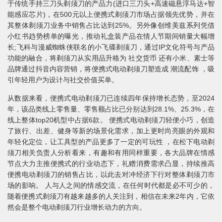
于传统手持三刀头剃须刀的产品力(进口三刀头+高速磁悬浮马达+智
能感应芯片)，在500元以上便携式剃须刀市场占据领先优势，并在
其整体剃须刀业务中销售占比达到25%。另外像创维美兹系列凭借
小红书趋势榜单的曝光，推动礼盒装产品在情人节期间销量大幅增
长;飞科与漫威蜘蛛侠联名的小飞碟剃须刀，通过IP文化符号与产品
功能的融合，将剃须刀从实用品升格为 社交货币 还有小米、素士等
品牌通过抖音内容营销，将便携式电动剃须刀塑造成 潮流配饰 ，吸
引年轻用户为设计与社交价值买单。
从数据来看，便携式电动剃须刀已连续四年保持增长态势，至2024
年，该品类线上零售量、零售额占比已分别达到28.1%、25.3%，在
线上整体top20机型中占据6款。 便携式电动剃须刀轻便小巧，创造
了旅行、出差、健身等新的场景化需求，加上更时尚亮眼的外观和
年轻化定位，让工具型的产品更多了一定的可玩性 ，在松下电动剃
须刀相关负责人分析看来，有趣和有用同样重要，各大品牌在情感
节点大力主推便携式的行业动态下，礼赠消费需求凸显，持续推高
便携电动剃须刀的销售占比，以此去对冲经济下行对整体剃须刀市
场的影响。 人与人之间的情感交流，在任何时代都是必不可少的，
随着便携式剃须刀有越来越多的人关注到，相信在未来2年内，它依
然会是整个电动剃须刀行业增长动力的方向。