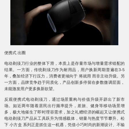
便携式 出圈
电动剃须刀行业的整体下滑，本质上是存量市场与增量需求错配的
结果。一方面，传统剃须刀作为耐用品，用户换新周期普遍在3-5
年，叠加经济下行压力，消费者更倾向于 将就用 而非主动升级。另
一方面，品牌竞争趋于同质化，产品创新多停留在参数微调层面，
未能激发用户更多换新欲望。
反观便携式电动剃须刀，通过场景重构与价值升级开辟出了新市
场。如近两年随着居民出行频率提升，差旅、健身等移动场景增
多，极大地催生了即时理容需求，加之礼赠经济的崛起又让便携式
电动剃须刀产品从工具跃升为情感载体，销量与热度节节攀升。松
下 小方盒 系列正是抓住这一机遇，凭借小巧时尚的新潮设计、不输