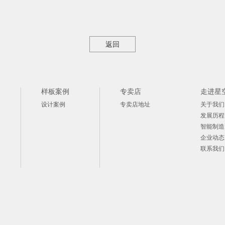
返回
样板案例
专卖店
走进星
设计案例
专卖店地址
关于我们
发展历程
智能制造
企业动态
联系我们