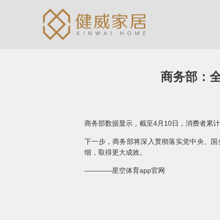
商务部：全
商务部数据显示，截至4月10日，消费者累计
下一步，商务部将深入贯彻落实党中央、国
细，取得更大成效。
————星空体育app官网