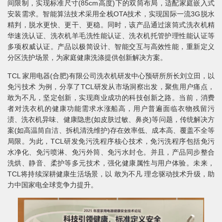
间限制，实现标准尺寸(85cm高度)下的双筒布局，适配家庭嵌入式
安装需求。智能算法技术采用全栈OTA技术，实现国际一流3G脱水
精判，脱水更快、更干、更稳。同时，该产品通过滚筒式洗衣机精
华速洗认证、洗衣机羊毛洗性能认证、洗衣机托管护理性能认证等
多项权威认证。产品以极简设计、智能交互与高效性能，重新定义
分区洗护场景，为家庭健康洗涤提供创新解决方案。
TCL 家用电器(合肥)有限公司洗衣机研发中心预研所所长刘立田，以
免污技术 为例，分享了TCL研发从市场洞察出发，聚焦用户痛点，
敢为不凡，坚定创新，实现商业成功的科技创新之路。当前，消费
者对洗衣机的健康功能需求水涨船高，用户普遍面临衣物残留污
渍、洗衣机异味、健康隐患(如皮肤过敏、鼻炎)等问题，传统解决方
案(如高温筒自洁、拆机清洗维护)存在效率低、成本高、覆盖不全等
局限。为此，TCL研发免污洗程序核心技术，免污洗程序包括免污
水净化、免污喷淋、免污外筒、免污水封仓。并且，产品同步整合
洗烘、静音、柔护等多元技术，强化健康属性与用户体验。未来，
TCL将持续深耕健康生活场景，以 敢为不凡 理念驱动技术升级，助
力中国家电全球竞争力提升。