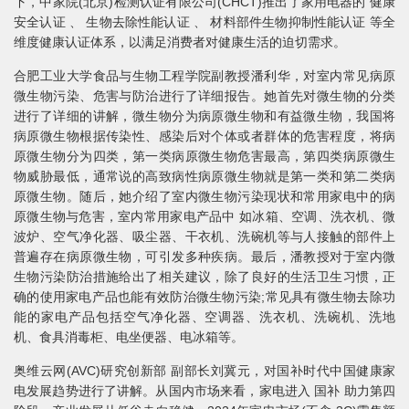
下，中家院(北京)检测认证有限公司(CHCT)推出了家用电器的 健康
安全认证 、 生物去除性能认证 、 材料部件生物抑制性能认证 等全
维度健康认证体系，以满足消费者对健康生活的迫切需求。
合肥工业大学食品与生物工程学院副教授潘利华，对室内常见病原
微生物污染、危害与防治进行了详细报告。她首先对微生物的分类
进行了详细的讲解，微生物分为病原微生物和有益微生物，我国将
病原微生物根据传染性、感染后对个体或者群体的危害程度，将病
原微生物分为四类，第一类病原微生物危害最高，第四类病原微生
物威胁最低，通常说的高致病性病原微生物就是第一类和第二类病
原微生物。随后，她介绍了室内微生物污染现状和常用家电中的病
原微生物与危害，室内常用家电产品中 如冰箱、空调、洗衣机、微
波炉、空气净化器、吸尘器、干衣机、洗碗机等与人接触的部件上
普遍存在病原微生物，可引发多种疾病。最后，潘教授对于室内微
生物污染防治措施给出了相关建议，除了良好的生活卫生习惯，正
确的使用家电产品也能有效防治微生物污染;常见具有微生物去除功
能的家电产品包括空气净化器、空调器、洗衣机、洗碗机、洗地
机、食具消毒柜、电坐便器、电冰箱等。
奥维云网(AVC)研究创新部 副部长刘冀元，对国补时代中国健康家
电发展趋势进行了讲解。从国内市场来看，家电进入 国补 助力第四