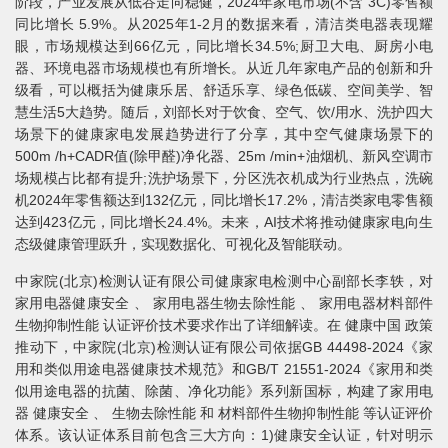
阶段，产业发展从低谷走向稳健，2024年家电市场(不含 3C)零售额
同比增长 5.9%。从2025年1-2月的数据来看，清洁类电器表现耀
眼，市场规模达到66亿元，同比增长34.5%;厨卫大电、厨房小电
器、环境电器市场规模也有所增长。从近几年家电产品的创新和升
级看，可以概括为健康乐居、舒适乐享、绿色低碳、空间美学、智
慧生活5大趋势。随后，刘部长对于饮食、空气、饮/用水、洗护四大
场景下的健康家电发展趋势进行了分享，其中空气健康场景下的
500m /h+CADR值(除甲醛)净化器、25m /min+油烟机、新风空调市
场规模占比都有提升;洗护场景下，分区洗衣机成为行业热点，洗碗
机2024年零售额达到132亿元，同比增长17.2%，清洁类家电零售额
达到423亿元，同比增长24.4%。未来，AI技术将推动健康家电向生
态级健康管理跃升，实现数据化、可视化及智能联动。
中家院(北京)检测认证有限公司健康家电检测中心副部长李轶，对
家用电器健康安全 、 家用电器生物去除性能 、 家用电器材料部件
生物抑制性能 认证评价技术要求作出了详细解读。在 健康中国 政策
推动下，中家院(北京)检测认证有限公司依据GB 44498-2024《家
用和类似用途电器健康技术规范》和GB/T 21551-2024《家用和类
似用途电器的抗菌、除菌、净化功能》系列新国标，构建了家用电
器 健康安全 、 生物去除性能 和 材料部件生物抑制性能 等认证评价
体系。该认证体系目前包含三大方向：1)健康安全认证，针对明示