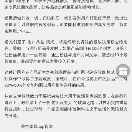
术繁衍理念下，延伸出扫地机器人、智能洗地机、无线吸尘器、高
速吹风机四大品类，让各品类之间相互赋能带动增长。
追觅所做的这一切，归根到底，就是要为用户打造好产品，做出让
消费者可以理解的有效创新，而要能精准洞察用户真实需求，就要
走到用户中去。
追觅创建了 用户共创 模式，将最终研发资源的投放决策权交给用
户。譬如，当进行新品开发时，如果产品部门有100个创意，追觅会
让粉丝和用户一起筛选，通过粉丝与用户共同投票，筛选出10个最
具价值、最想要的创意或方案投入开发。
这种让用户在产品诞生之初就深度参与的 用户决策前置 模式，在实
际操作中取得了显著成效。据统计，在如今追觅上市的新品中，有
80%-90%的功能均源自用户集体选择的结果。
从创立伊始就致力于要把尖端技术用于生活普惠的追觅，在前行的
道路上，毅然踏上了一条 前面没有人 的破局之路，以技术突围重塑
行业规则，让全球每一个家庭都能体验到科技之于生活的无限魅力
与可能。
————星空体育app官网