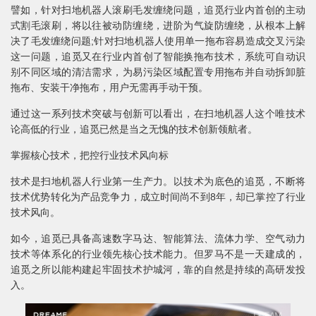
譬如，针对扫地机器人滚刷毛发缠绕问题，追觅行业内首创的主动
式割毛滚刷，将以往被动防缠绕，进阶为气旋防缠绕，从根本上解
决了毛发缠绕问题;针对扫地机器人使用单一拖布容易造成交叉污染
这一问题，追觅又在行业内首创了智能换拖布技术，系统可自动识
别不同区域的清洁需求，为易污染区域配置专用拖布并自动拆卸脏
拖布、安装干净拖布，用户无需再手动干预。
通过这一系列技术突破与创新可以看出，在扫地机器人这个唯技术
论高低的行业，追觅已然是当之无愧的技术创新领航者。
掌握核心技术，把控行业技术风向标
技术是扫地机器人行业第一生产力。以技术为底色的追觅，不断将
技术优势转化为产品竞争力，成立时间尚不到8年，却已掌控了行业
技术风向。
如今，追觅已具备高速数字马达、智能算法、流体力学、空气动力
技术等体系化的行业领先核心技术能力。但罗马不是一天建成的，
追觅之所以能构建起牢固技术护城河，靠的自然是持续的高研发投
入。