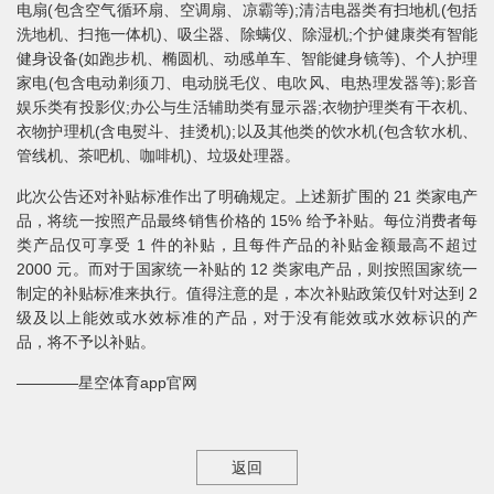
电扇(包含空气循环扇、空调扇、凉霸等);清洁电器类有扫地机(包括
洗地机、扫拖一体机)、吸尘器、除螨仪、除湿机;个护健康类有智能
健身设备(如跑步机、椭圆机、动感单车、智能健身镜等)、个人护理
家电(包含电动剃须刀、电动脱毛仪、电吹风、电热理发器等);影音
娱乐类有投影仪;办公与生活辅助类有显示器;衣物护理类有干衣机、
衣物护理机(含电熨斗、挂烫机);以及其他类的饮水机(包含软水机、
管线机、茶吧机、咖啡机)、垃圾处理器。
此次公告还对补贴标准作出了明确规定。上述新扩围的 21 类家电产
品，将统一按照产品最终销售价格的 15% 给予补贴。每位消费者每
类产品仅可享受 1 件的补贴，且每件产品的补贴金额最高不超过
2000 元。而对于国家统一补贴的 12 类家电产品，则按照国家统一
制定的补贴标准来执行。值得注意的是，本次补贴政策仅针对达到 2
级及以上能效或水效标准的产品，对于没有能效或水效标识的产
品，将不予以补贴。
————星空体育app官网
返回