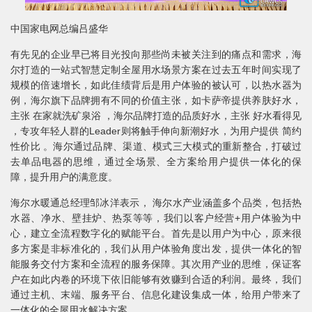
中国家电网总编吕盛华
有先见的企业早已将目光投向那些尚未被关注到的痛点和需求，海
尔打造的一站式智慧定制全屋用水场景方案在过去五年时间实现了
规模的倍速增长，如此佳绩背后是用户体验的被认可，以热水器为
例，海尔旗下品牌拥有不同的价值主张，如卡萨帝提供养肤好水，
主张 在家就洗矿泉浴 ，海尔品牌打造的品质好水，主张 好水看得见
，专攻年轻人群的Leader则将触手伸向新潮好水，为用户提供 简约
性价比 。海尔通过品牌、渠道、模式三大模式的重新整合，打破过
去单品电器的思维，通过全场景、全方案给用户提供一体化的保
障，提升用户的满意度。
海尔水暖通总经理邹冰洋表示， 海尔水产业涵盖多个品类，包括热
水器、净水、壁挂炉、热泵等等，我们以客户经营+用户体验为中
心，建立全流程数字化的赋能平台。首先是以用户为中心，原来很
多方案是非标准化的，我们从用户体验角度出发，提供一体化的智
能服务交付方案和全流程的服务保障。其次用产业的思维，保证客
户在如此内卷的环境下依旧能够有效赚到合适的利润。最终，我们
通过主机、末端、服务平台、信息化建设集成一体，给用户带来了
一体化的全屋用水解决方案。