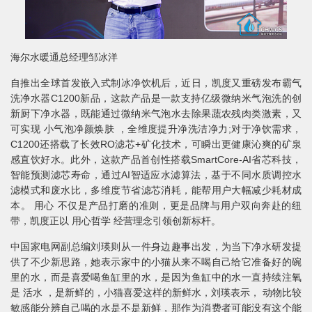
海尔水暖通总经理邹冰洋
自推出全球首发嵌入式制冰净饮机后，近日，凯度又重磅发布霸气
洗净水器C1200新品，这款产品是一款支持亿级微纳米气泡洗的创
新厨下净水器，既能通过微纳米气泡水去除果蔬农残肉类激素，又
可实现 小气泡净颜焕肤 ，全维度提升净洗洁净力;对于净饮需求，
C1200还搭载了长效RO滤芯+矿化技术，可瞬出更健康沁爽的矿泉
感直饮好水。此外，这款产品首创性搭载SmartCore-AI省芯科技，
智能预测滤芯寿命，通过AI智适应水滤算法，基于不同水质调控水
滤模式和废水比，多维度节省滤芯消耗，能帮用户大幅减少耗材成
本。 用心 不仅是产品打磨的准则，更是品牌与用户双向奔赴的纽
带，凯度正以 用心哲学 经营理念引领创新标杆。
中国家电网副总编刘瑛则从一件身边趣事出发，为当下净水研发提
供了不少新思路，她表示家中的小猫从来不喝自己给它准备好的碗
里的水，而是喜爱喝鱼缸里的水，是因为鱼缸中的水一直持续注氧
是 活水 ，是新鲜的，小猫喜爱这样的新鲜水，刘瑛表示， 动物比较
敏感能分辨自己喝的水是不是新鲜，那作为消费者可能没有这个能