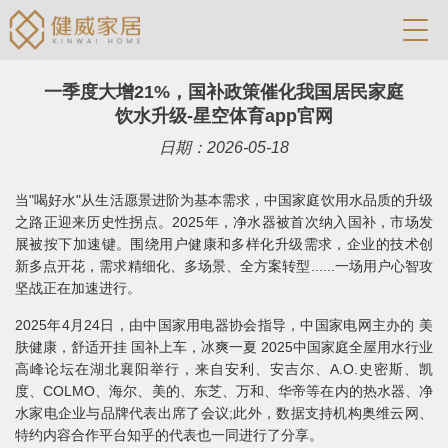
一季度大增21%，国补政策催化我国居民家庭
饮水升级-星空体育app官网
日期：2026-05-18
当"喝好水"从生活愿景进阶为基本需求，中国家庭饮用水品质的升级
之路正迎来历史性拐点。2025年，净水器被首次纳入国补，市场发
展被按下加速键。围绕用户健康和多样化升级需求，企业的技术创
新多点开花，需求精细化、多场景、全方案转型......一场用户心智攻
坚战正在加速进行。
2025年4月24日，由中国家用电器协会指导，中国家电网主办的 美
肤健康，舒适开挂 国补上车，冰爽一夏 2025中国家庭全屋用水行业
高峰论坛在湖北襄阳举行，来自安利、安吉尔、A.O.史密斯、凯
度、COLMO、海尔、美的、东芝、万和、华帝等在内的热水器、净
水家电企业与品牌代表出席了会议;此外，数据支持机构奥维云网、
特约内容合作平台知乎的代表也一同进行了分享。