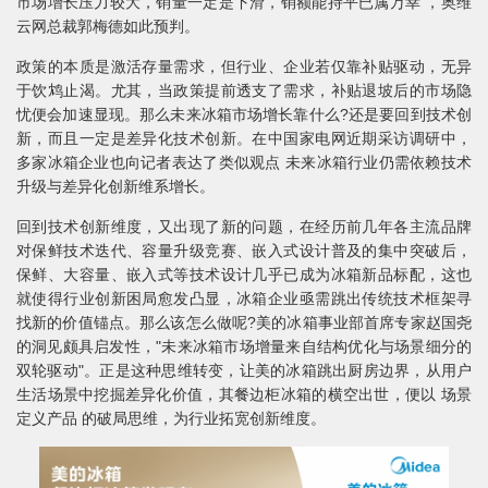
市场增长压力较大，销量一定是下滑，销额能持平已属万幸 ，奥维
云网总裁郭梅德如此预判。
政策的本质是激活存量需求，但行业、企业若仅靠补贴驱动，无异
于饮鸩止渴。尤其，当政策提前透支了需求，补贴退坡后的市场隐
忧便会加速显现。那么未来冰箱市场增长靠什么?还是要回到技术创
新，而且一定是差异化技术创新。在中国家电网近期采访调研中，
多家冰箱企业也向记者表达了类似观点 未来冰箱行业仍需依赖技术
升级与差异化创新维系增长。
回到技术创新维度，又出现了新的问题，在经历前几年各主流品牌
对保鲜技术迭代、容量升级竞赛、嵌入式设计普及的集中突破后，
保鲜、大容量、嵌入式等技术设计几乎已成为冰箱新品标配，这也
就使得行业创新困局愈发凸显，冰箱企业亟需跳出传统技术框架寻
找新的价值锚点。那么该怎么做呢?美的冰箱事业部首席专家赵国尧
的洞见颇具启发性，"未来冰箱市场增量来自结构优化与场景细分的
双轮驱动"。正是这种思维转变，让美的冰箱跳出厨房边界，从用户
生活场景中挖掘差异化价值，其餐边柜冰箱的横空出世，便以 场景
定义产品 的破局思维，为行业拓宽创新维度。