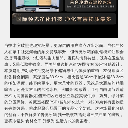
当技术突破照进现实场景，更深层的用户痛点浮出水面。当代年轻
人在家中社交聚会的频次持续攀升，但传统冰箱的混储模式让聚会
变成"寻宝游戏"：红酒与生肉相邻、蛋糕与海鲜共处，既存在卫生隐
患，又降低取物效率。而美的餐边柜冰箱"左即食右烹饪"分储设计，
本质是用户对现代社交场景下储物与生活体验的重构。左侧即食区
配备折叠搁架，其深度达33.9cm，相比普通60cm平嵌冰箱33.3cm
的搁架深度，能容纳更多、更大尺寸的容器，无论是大瓶装的精酿
啤酒，还是大容量的气泡水瓶，都能轻松放置，且可自由调节以适
应不同高度容器;右侧烹饪区通过独立温控实现牛排、刺身、绿叶菜
的分区保鲜。冷藏室搭配PST+智能净化技术，对200余种有害物质
有去除效果，构建起聚会场景下的食品安全防线。这种场景化分储
的创新，不仅解决了传统冰箱 找一瓶饮料需翻遍三层抽屉 的窘境，
更将冰箱从 食材仓库 升级为 生活方式的提案者 。