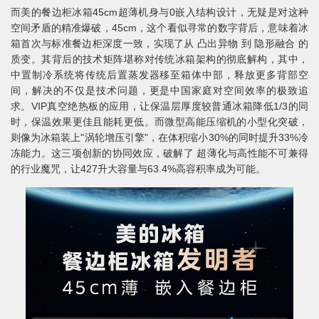
而美的餐边柜冰箱45cm超薄机身与0嵌入结构设计，无疑是对这种
空间矛盾的精准爆破，45cm，这个看似寻常的数字背后，意味着冰
箱首次与标准餐边柜深度一致，实现了从 凸出异物 到 隐形融合 的
质变。其背后的技术矩阵堪称对传统冰箱架构的彻底解构，其中，
中置制冷系统将传统后置蒸发器移至箱体中部，释放更多背部空
间，解决的不仅是技术问题，更是中国家庭对空间效率的极致追
求。VIP真空绝热板的应用，让保温层厚度较普通冰箱降低1/3的同
时，保温效果更佳且能耗更低。而微型高能压缩机的小型化突破，
则像为冰箱装上"涡轮增压引擎"，在体积缩小30%的同时提升33%冷
冻能力。这三项创新的协同效应，破解了 超薄化与高性能不可兼得
的行业魔咒，让427升大容量与63.4%高容积率成为可能。