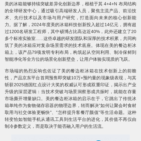
美的冰箱能够持续突破差异化创新边界，根植于其 4+4+N 布局结构
的全球研发中心，通过吸引高端研发人员，聚焦主流产品、前沿技
术、先行技术以及市场与用户研究，打造面向未来的核心创新能
力。据了解，2024年度美的冰箱科技创新投入超过14亿元，拥有超
过1200名研发工程师，其中硕博占比高达近40%，此外还建立了20
多个标准实验室......这些卓越的研发团队和深厚的技术积累，共同构
筑了美的冰箱应对复杂场景需求的技术底座。体现在美的餐边柜冰
箱上，该产品79项发明专利布局，构筑起从空间利用、制冷保鲜到
智能净化等全方位的场景化创新壁垒，让用户体验实现质的飞跃。
市场端的热烈反响也佐证了美的餐边柜冰箱在技术创新上的前瞻
性，产品京东平台首周预售即突破10万+预约量的现象级表现，与其
斩获2025德国红点设计大奖的权威认可形成双重印证，揭示出产业
升级的深层逻辑：当技术突破与场景洞察形成共振时，就能在存量
市场撕开增量缺口。美的餐边柜冰箱的启示在于，它跳出了传统冰
箱单纯作为食物储存容器的物理边界，转而解决"如何让聚会时食材
取用与社交体验更畅快"、"怎样提升客餐厅颜值"等生活命题。这种
转变恰如智能手机从通讯工具到生活平台的进化，其价值不再仅由
制冷参数定义，而是取决于能否融入用户的生活流。