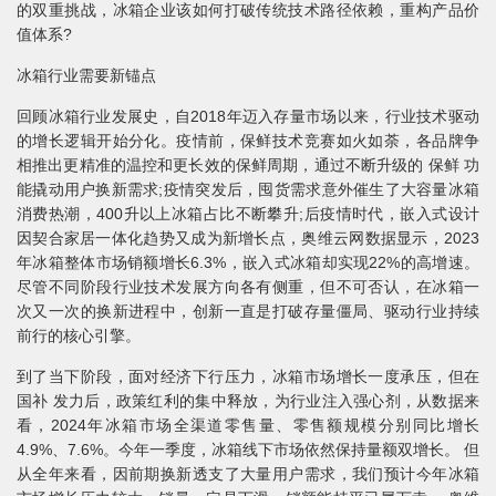
的双重挑战，冰箱企业该如何打破传统技术路径依赖，重构产品价
值体系?
冰箱行业需要新锚点
回顾冰箱行业发展史，自2018年迈入存量市场以来，行业技术驱动
的增长逻辑开始分化。疫情前，保鲜技术竞赛如火如荼，各品牌争
相推出更精准的温控和更长效的保鲜周期，通过不断升级的 保鲜 功
能撬动用户换新需求;疫情突发后，囤货需求意外催生了大容量冰箱
消费热潮，400升以上冰箱占比不断攀升;后疫情时代，嵌入式设计
因契合家居一体化趋势又成为新增长点，奥维云网数据显示，2023
年冰箱整体市场销额增长6.3%，嵌入式冰箱却实现22%的高增速。
尽管不同阶段行业技术发展方向各有侧重，但不可否认，在冰箱一
次又一次的换新进程中，创新一直是打破存量僵局、驱动行业持续
前行的核心引擎。
到了当下阶段，面对经济下行压力，冰箱市场增长一度承压，但在
国补 发力后，政策红利的集中释放，为行业注入强心剂，从数据来
看，2024年冰箱市场全渠道零售量、零售额规模分别同比增长
4.9%、7.6%。今年一季度，冰箱线下市场依然保持量额双增长。 但
从全年来看，因前期换新透支了大量用户需求，我们预计今年冰箱