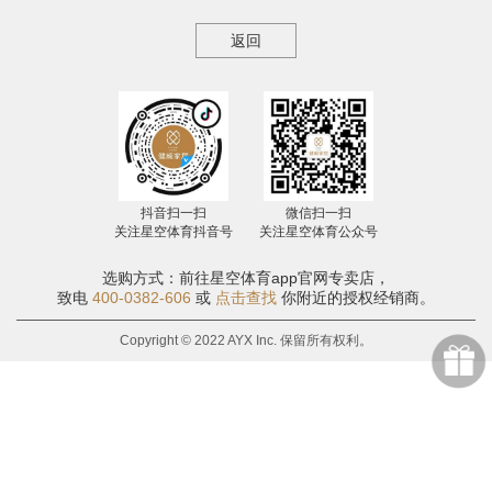
返回
抖音扫一扫
微信扫一扫
关注星空体育抖音号
关注星空体育公众号
选购方式：前往星空体育app官网专卖店，
致电
400-0382-606
或
点击查找
你附近的授权经销商。
Copyright © 2022 AYX Inc. 保留所有权利。