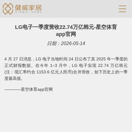
LG电子一季度营收22.74万亿韩元-星空体育
app官网
日期：2026-05-14
4 月 27 日消息，LG 电子当地时间 24 日公布了其 2025 年一季度的
正式财报数据。在今年 1~3 月中，LG 电子实现 22.74 万亿韩元
(注：现汇率约合 1153.6 亿元人民币)合并营收，创下历史上的一季
度最高值。
————星空体育app官网