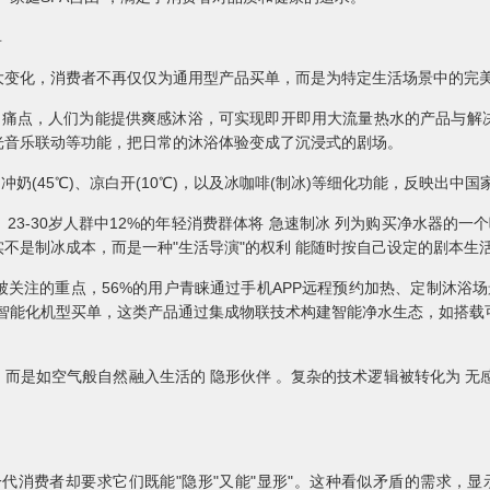
单
大变化，消费者不再仅仅为通用型产品买单，而是为特定生活场景中的完
使用痛点，人们为能提供爽感沐浴，可实现即开即用大流量热水的产品与解
光音乐联动等功能，把日常的沐浴体验变成了沉浸式的剧场。
冲奶(45℃)、凉白开(10℃)，以及冰咖啡(制冰)等细化功能，反映出中
3-30岁人群中12%的年轻消费群体将 急速制冰 列为购买净水器的一
不是制冰成本，而是一种"生活导演"的权利 能随时按自己设定的剧本生
关注的重点，56%的用户青睐通过手机APP远程预约加热、定制沐浴
端智能化机型买单，这类产品通过集成物联技术构建智能净水生态，如搭
。
而是如空气般自然融入生活的 隐形伙伴 。复杂的技术逻辑被转化为 无
代消费者却要求它们既能"隐形"又能"显形"。这种看似矛盾的需求，显