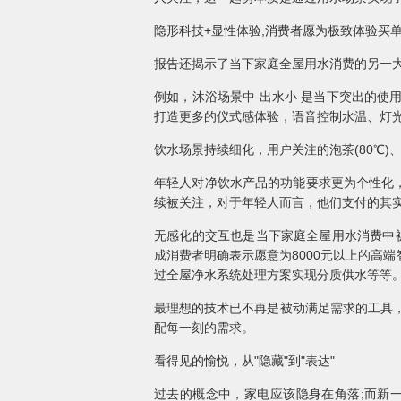
隐形科技+显性体验,消费者愿为极致体验买
报告还揭示了当下家庭全屋用水消费的另一
例如，沐浴场景中 出水小 是当下突出的
打造更多的仪式感体验，语音控制水温、灯
饮水场景持续细化，用户关注的泡茶(80℃)、
年轻人对净饮水产品的功能要求更为个性化，2
续被关注，对于年轻人而言，他们支付的其实
无感化的交互也是当下家庭全屋用水消费中被
成消费者明确表示愿意为8000元以上的高
过全屋净水系统处理方案实现分质供水等等
最理想的技术已不再是被动满足需求的工具，
配每一刻的需求。
看得见的愉悦，从"隐藏"到"表达"
过去的概念中，家电应该隐身在角落;而新一