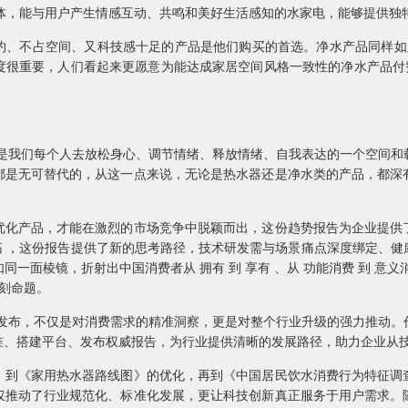
要载体，能与用户产生情感互动、共鸣和美好生活感知的水家电，能够提供独
简约、不占空间、又科技感十足的产品是他们购买的首选。净水产品同样如
度很重要，人们看起来更愿意为能达成家居空间风格一致性的净水产品付费
家是我们每个人去放松身心、调节情绪、释放情绪、自我表达的一个空间和
都是无可替代的，从这一点来说，无论是热水器还是净水类的产品，都深
优化产品，才能在激烈的市场竞争中脱颖而出，这份趋势报告为企业提供
开拓 ，这份报告提供了新的思考路径，技术研发需与场景痛点深度绑定、
一面棱镜，折射出中国消费者从 拥有 到 享有 、从 功能消费 到 意
深刻命题。
的发布，不仅是对消费需求的精准洞察，更是对整个行业升级的强力推动
准、搭建平台、发布权威报告，为行业提供清晰的发展路径，助力企业从
，到《家用热水器路线图》的优化，再到《中国居民饮水消费行为特征调
仅推动了行业规范化、标准化发展，更让科技创新真正服务于用户需求。