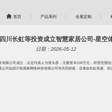
首页
产品系列
全屋定制
四川长虹等投资成立智慧家居公司-星空体
日期：2026-05-12
居有限公司成立，法定代表人为胥永彦，注册资本100万元，经营范围包
，该公司由四川智易家网络科技有限公司等共同持股，后者由长虹美菱、四