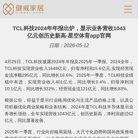
TCL科技2024年年报出炉，显示业务营收1043
亿元创历史新高-星空体育app官网
日期：2026-05-12
4月29日，TCL科技披露2024年年报及2025年一季报。2024全年，
TCL科技实现营业收入1648亿元，归母净利润15.6亿元;实现经营现
金流净额295亿元，同比增长16.6%。2025年一季度，TCL科技业绩
稳中有进，实现营业收入401亿元，同比增长0.4%，归母净利润
10.1亿元，同比增长322%，经营现金流121亿元，同比增长83%。
根据公告，得益于显示行业格局优化与主流产品价格上涨，以及公
司积极优化商业策略和业务结构，2024年度TCL科技半导体显示业
务增长强劲，全年实现营收1043亿元，创历史新高，净利润超过62
亿元，同比显著改善。
2025年一季度，行业向好格局延续，大尺寸化趋势和国补政策推动