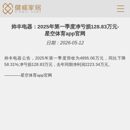
帅丰电器：2025年第一季度净亏损128.83万元-
星空体育app官网
日期：2026-05-12
帅丰电器公告，2025年第一季度营收为4895.06万元，同比下降
58.31%;净亏损128.83万元，去年同期净利润2223.34万元。
————星空体育app官网