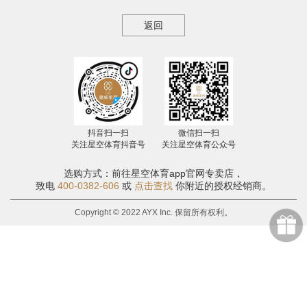
返回
抖音扫一扫
微信扫一扫
关注星空体育抖音号
关注星空体育公众号
选购方式：前往星空体育app官网专卖店，
致电
400-0382-606
或
点击查找
你附近的授权经销商。
Copyright © 2022 AYX Inc. 保留所有权利。