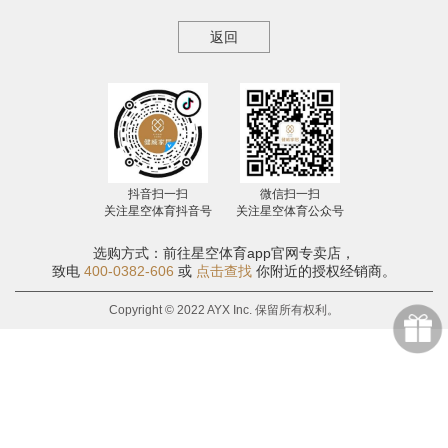
返回
抖音扫一扫
微信扫一扫
关注星空体育抖音号
关注星空体育公众号
选购方式：前往星空体育app官网专卖店，
致电
400-0382-606
或
点击查找
你附近的授权经销商。
Copyright © 2022 AYX Inc. 保留所有权利。