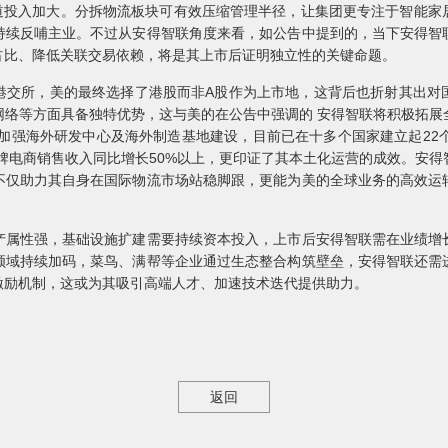
赛道投入加大。分拆物流板块可有效压缩管理半径，让集团更专注于智能
持续反哺主业。不过从安得智联角度来看，如公告中提到的，当下安得智
占比、降低关联交易依赖，将是其上市后证明独立性的关键命题。
港交所，美的最终选择了港股而非A股作为上市地，这背后也折射其出对
网络等方面具备独特优势，这与美的在公告中强调的 安得智联将积极拓展
加强海外研发中心及海外制造基地建设，目前已在十多个国家建立起22
品牌电商销售收入同比增长50%以上，更印证了其本土化运营的成效。安
不仅助力其自身在国际物流市场站稳脚跟，更能为美的全球业务的高效运
产属性强，基础设施扩建需要持续资本投入，上市后安得智联需在业绩增
领域持续加码，菜鸟、满帮等企业通过生态整合构筑壁垒，安得智联还需
激励机制，这或为其吸引高端人才、加速技术迭代提供助力。
返回