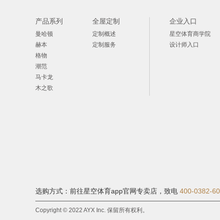
产品系列
全屋定制
企业入口
曼哈顿
定制概述
星空体育商学院
赫本
定制服务
设计师入口
格物
潮范
马卡龙
木之歌
选购方式：前往星空体育app官网专卖店，
致电
400-0382-6
Copyright © 2022 AYX Inc. 保留所有权利。