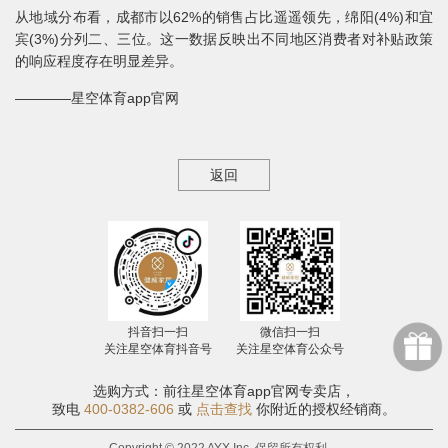
从地域分布看，成都市以62%的销售占比遥遥领先，绵阳(4%)和宜
宾(3%)分列二、三位。这一数据反映出不同地区消费者对补贴政策
的响应程度存在明显差异。
————星空体育app官网
返回
抖音扫一扫
微信扫一扫
关注星空体育抖音号
关注星空体育公众号
选购方式：前往星空体育app官网专卖店，
致电
400-0382-606
或
点击查找
你附近的授权经销商。