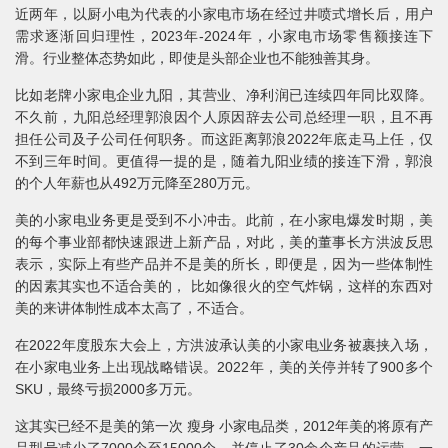
近两年，以厨小电为代表的小家电市场在经过井喷式增长后，用户
需求逐渐回归理性，2023年-2024年，小家电市场零售额接连下
滑。行业整体态势如此，即使是头部企业也不能独善其身。
比如老牌小家电企业九阳，其营业、净利润已连续四年同比双降。
不久前，九阳总经理郭浪因个人原因辞去公司总经理一职，且不再
担任公司及子公司任何职务。而这距离郭浪2022年底走马上任，仅
不到三年时间。更值得一提的是，随着九阳业绩的接连下滑，郭浪
的个人年薪也从492万元降至280万元。
美的小家电业务更是受到不小冲击。此前，在小家电爆发时期，美
的每个事业部都快速跟进上新产品，对此，美的董事长方洪波反思
表示，实际上有些产品并不是美的所长，即便是，因为一些体制性
的因素其实也不适合美的， 比如像很火的空气炸锅，这样的东西对
美的来讲体制性成本太高了，不适合。
在2022年度股东大会上，方洪波承认美的小家电业务被裹挟入场，
在小家电业务上出现战略错误。2022年，美的关停并转了900多个
SKU，最终亏损2000多万元。
这其实已经不是美的第一次 瘦身 小家电品类，2012年美的将原有产