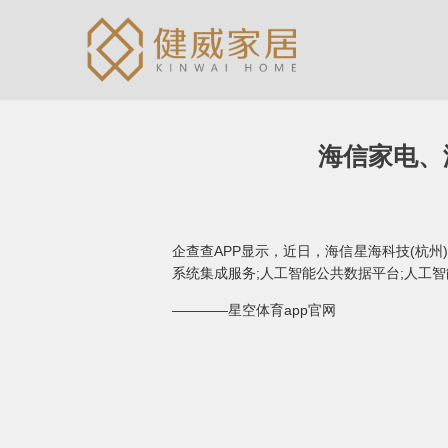
海信家电、
企查查APP显示，近日，海信星海科技(杭
系统集成服务;人工智能公共数据平台;人工
————星空体育app官网