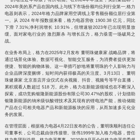
2024年美的系产品在国内线上与线下市场份额均位列行业第一;格力
电器则表示，2024年格力品牌家用空调线上零售额份额位居行业第
一。从 2024 年年报数据来看，格力电器营收 1900.38 亿元，同比
下滑 7.31%;净利润增长 10.91%，但增速较2023年已出现明显放
缓。面对家电行业的 激烈厮杀 与增长压力，格力亟需一场破局之
战。
在业务布局上，格力在2025年2月发布 董明珠健康家 战略品牌，将
通过场景化体验、数据可视化、智能交互服务，为消费者提供更加
便捷、智能的购物体验。这一举措巧妙地将董明珠的个人影响力与
企业品牌深度捆绑，短时间内获得极高的关注度。3月13日， 董明
珠健康家 北京首店开业仪式在央视频、抖音、视频号等平台直播，
累积观看人数超过 518 万。此外，格力在新能源领域也在不断深入
探索，成功竞购银隆新能源股份有限公司30.47%的股权，计划借助
银隆新能源的纳米级钛酸锂技术及其现有的锂电池产能，推动储能
产品在公司相关电器产品和新能源板块的应用，从而加速多元化业
务的发展。
在管理层面，根据格力电器4月22日发布的公告，董明珠顺利连任公
司董事长，公司总裁由张伟接替。张伟1999年加入格力电器，曾任
格力集团副总裁、格力电器董事，2020年9月至今任格力电器党委书