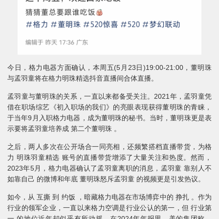
今日，格力电器方面确认，本周五(5月23日)19:00-21:00，董明珠
与孟羽童将在格力明珠精选抖音直播间合体直播。
孟羽童与董明珠的关系，一直以来都备受关注。2021年，孟羽童凭
借在职场综艺《初入职场的我们》的亮眼表现获得董明珠的青睐，
于当年9月入职格力电器，成为董明珠的秘书。当时，董明珠更是表
示要将孟羽童培养成 第二个董明珠 。
之后，两人多次在公开场合一同亮相，还频繁搭档直播带货，为格
力 明珠羽童精选 账号的直播带货增添了大量关注和热度。然而，
2023年5月，格力电器确认了孟羽童离职的消息，孟羽童 靠别人不
如靠自己 的微博和年底 董明珠怒斥孟羽童 的视频更是引发热议。
如今，从 互撕 到 约饭 ，暗藏格力电器在市场博弈中的 挣扎 。作为
行业的领军企业，一直以来格力空调是行业公认的第一，但 行业第
一 的地位近年却似乎有所动摇。在2024年年报里，美的集团称，