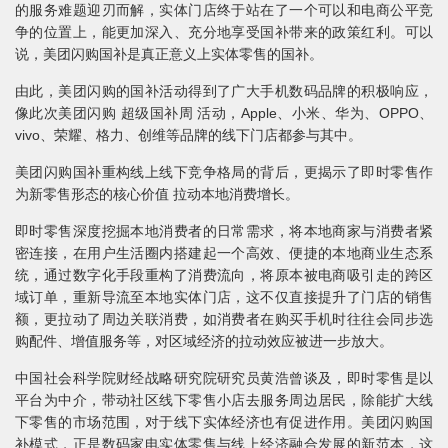
的服务难题迎刃而解，实体门店终于站在了一个可以和电商公平竞
争的位置上，能更加深入、充分地享受国补带来的政策红利。可以
说，美团闪购国补是真正意义上实体零售的国补。
由此，美团闪购的国补活动得到了广大手机数码品牌的积极响应，
像此次美团闪购 超级国补周 活动，Apple、小米、华为、OPPO、
vivo、荣耀、格力、创维等品牌的线下门店都参与其中。
美团闪购国补重构线上线下竞争格局的背后，更揭示了即时零售作
为新零售形态的核心价值 拉动本地消费增长。
即时零售深度挖掘本地消费者的日常需求，将本地商家与消费者紧
密连接，在用户生活圈内搭建起一个高效、便捷的本地商业生态系
统，通过数字化手段重构了消费流向，将原本被电商吸引走的跨区
域订单，重新导流至本地实体门店，这不仅直接提升了门店的销售
额，更拉动了周边关联消费，如消费者在购买手机时往往会同步选
购配件、增值服务等，对区域经济的拉动效应被进一步放大。
中国社会科学院财经战略研究院研究员黄浩曾谈及，即时零售是以
平台为中介，带动社区线下零售小店去服务周边居民，除能扩大线
下零售的市场范围，对于线下实体经济也有促进作用。美团闪购国
补模式，正是数码家电实体零售与线上经济融合发展的新范本，这