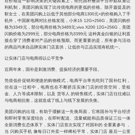
在价格这一影响决策的关键因素上，依托国补叠加平台补贴双重让
利机制，美团闪购实现了比传统电商的更低的价格。除开篇提及的
靳女士，在美团闪购上以低于其他部分电商1300元+的价格购入了手
机外，中国家电网对比价格发现，小米15 12G+256G，美团闪购价
格为3349元，部分电商价格为3489元;vivo X200 12G+256G，美团
闪购价格为2999元，部分电商价格为3399元 这种真金白银的让利直
接击穿了消费者对产品的价格预期。而更重要的是，所有参与活动
的商品均来自品牌实体门店直供，让低价与正品实现有机统一。
让实体门店与电商得以公平竞争
近两年来，国补是刺激消费、提振经济的重要手段。
凭借低价促销和便捷的购物模式，电商平台率先吃到了国补红利，
但在这一过程中，电商也在不断挤压实体门店的经营空间，受租
金、人力等成本限制，以及 货等人 的销售模式，实体门店往往难以
与电商相抗衡，这就造成了线上与线下发展的失衡。
美团闪购的出现，有助于缓解这一失衡局面，它将国补与平台经济
和即时零售深度结合，在即时配送、流量赋能和品质保证三位一体
全新消费生态体系下，实体门店首次实现了对国补的 全要素参与 ，
当 闪购买手机 像每日订外卖一样稀松平常，实体门店 最后一公里