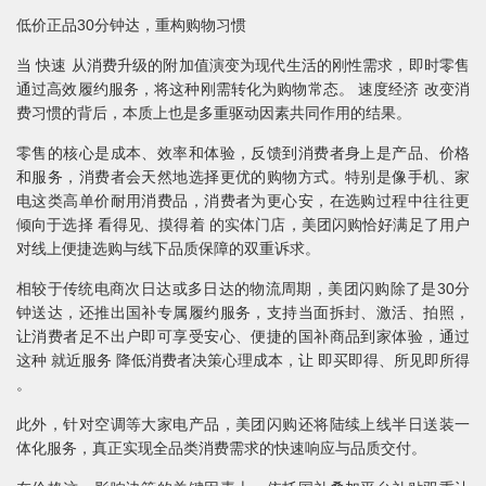
低价正品30分钟达，重构购物习惯
当 快速 从消费升级的附加值演变为现代生活的刚性需求，即时零售
通过高效履约服务，将这种刚需转化为购物常态。 速度经济 改变消
费习惯的背后，本质上也是多重驱动因素共同作用的结果。
零售的核心是成本、效率和体验，反馈到消费者身上是产品、价格
和服务，消费者会天然地选择更优的购物方式。特别是像手机、家
电这类高单价耐用消费品，消费者为更心安，在选购过程中往往更
倾向于选择 看得见、摸得着 的实体门店，美团闪购恰好满足了用户
对线上便捷选购与线下品质保障的双重诉求。
相较于传统电商次日达或多日达的物流周期，美团闪购除了是30分
钟送达，还推出国补专属履约服务，支持当面拆封、激活、拍照，
让消费者足不出户即可享受安心、便捷的国补商品到家体验，通过
这种 就近服务 降低消费者决策心理成本，让 即买即得、所见即所得
。
此外，针对空调等大家电产品，美团闪购还将陆续上线半日送装一
体化服务，真正实现全品类消费需求的快速响应与品质交付。