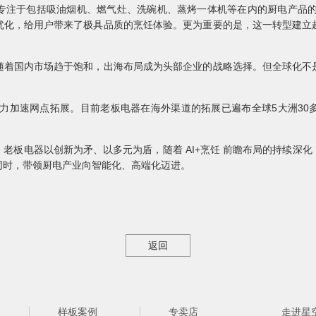
专注于包括吸油烟机、燃气灶、洗碗机、蒸烤一体机等在内的厨电产品的研
优化，给用户带来了极具品质的烹饪体验。更为重要的是，这一转型建立
随着国内市场趋于饱和，出海布局成为头部企业的战略选择。但全球化不
全力加速网点拓展。目前老板电器在海外渠道的拓展已遍布全球5大洲3
老板电器以创新为矛、以多元为盾，随着 AI+烹饪 前瞻布局的持续深
同时，带领厨电产业向智能化、高端化迈进。
返回
样板案例
专卖店
走进星