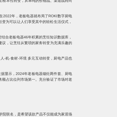
生根本性转变，从单纯的价格战、渠道战转向
022年，老板电器就布局了ROKI数字厨电
饪变为可以让人们享受其中的轻松生活仪式，
同时结合老板电器46年积累的烹饪知识数据库，
建议，让烹饪从繁琐的家务转变为充满乐趣的
-机-食材-环境 多元互动转变，厨电产品也
数据显示，2024年老板电器烟灶两件套、厨电
售额占比位列市场第一。充分验证了市场对老
术学院联名，是希望该款产品不仅能成为家居场