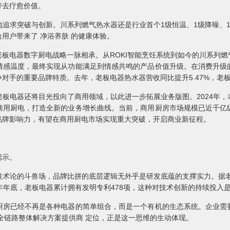
带去疗愈价值。
追求突破与创新。川系列燃气热水器还是行业首个1级恒温、1级降噪、
用户带来了 净浴养肤 的健康体验。
板电器数字厨电战略一脉相承。从ROKI智能烹饪系统到如今的川系列
情感温度，最终实现从功能满足到情感共鸣的产品价值升级。在消费升级
对手的重要品牌特质。去年，老板电器热水器营收同比提升5.47%，老
板电器还将目光投向了商用领域，以此进一步拓展业务版图。2024年
商用厨电，打造全新的业务增长曲线。当前，商用厨房市场规模已近千亿
品牌影响力，有望在商用厨电市场实现重大突破，开启商业新征程。
启示。
术论的斗兽场，品牌比拼的底层逻辑无外乎是研发底蕴的支撑实力。据老
2024年年底，老板电器累计拥有发明专利478项，这种对技术创新的持续投
厨房已经不再是各种电器的简单组合，而是一个有机的生态系统。企业需
全链路整体解决方案提供商 定位，正是这一思维的生动体现。