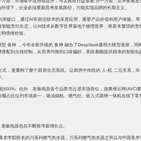
一方面，市场集中度持续提升，马太效应日益显著;另一方面，竞争要素发
场环境下，企业必须重新思考发展路径，方能实现品牌的长期主义。
突破口，通过AI等前沿技术的深度应用，重塑产品价值和用户体验。早在2
路智能烹饪生态，让AI技术从数字世界落地于物理世界，将原本繁琐的烹
文和情绪价值。
型 食神 ，今年全新升级的 食神 融合了DeepSeek通用大模型底座，
材搭配到火候控制，从营养均衡到口味偏好，系统都能提供精准的智能化
式，更重构了整个厨房生态系统。让厨房中传统的 人-机 二元关系，向 人
伴。
超500%。此外，老板电器多个品类市占居市场首位，据奥维云网(AVC)
售额占比位列市场第一，吸油烟机、燃气灶、嵌入式蒸烤一体机在线下零
，老板电器也在不断探寻新增长点。
中国美术学院联名的川系列燃气热水器。川系列燃气热水器之所以与中国美