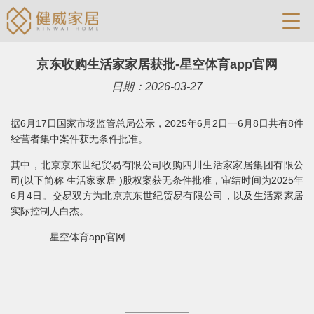
京东收购生活家家居获批-星空体育app官网
日期：2026-03-27
据6月17日国家市场监管总局公示，2025年6月2日一6月8日共有8件
经营者集中案件获无条件批准。
其中，北京京东世纪贸易有限公司收购四川生活家家居集团有限公
司(以下简称 生活家家居 )股权案获无条件批准，审结时间为2025年
6月4日。交易双方为北京京东世纪贸易有限公司，以及生活家家居
实际控制人白杰。
————星空体育app官网