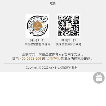
返回
抖音扫一扫
微信扫一扫
关注星空体育抖音号
关注星空体育公众号
选购方式：前往星空体育app官网专卖店，
致电
400-0382-606
或
点击查找
你附近的授权经销商。
Copyright © 2022 AYX Inc. 保留所有权利。