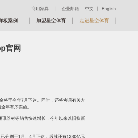
商用家具
丨
企业邮箱
中文
丨
English
样板案例
加盟星空体育
走进星空体育
pp官网
金将于今年7月下达。同时，还将协调有关方
策全年有序实施。
通讯器材等销售快速增长，今年以来以旧换新
已分别于1月、4月下达，后续还有1380亿元