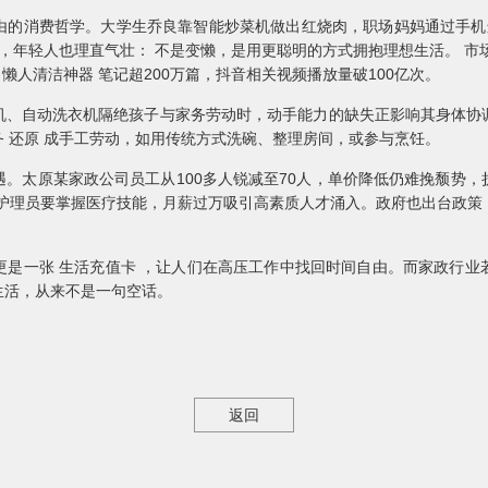
由的消费哲学。大学生乔良靠智能炒菜机做出红烧肉，职场妈妈通过手机远
 ，年轻人也理直气壮： 不是变懒，是用更聪明的方式拥抱理想生活。 市场
书 懒人清洁神器 笔记超200万篇，抖音相关视频播放量破100亿次。
机、自动洗衣机隔绝孩子与家务劳动时，动手能力的缺失正影响其身体协
 还原 成手工劳动，如用传统方式洗碗、整理房间，或参与烹饪。
。太原某家政公司员工从100多人锐减至70人，单价降低仍难挽颓势
老护理员要掌握医疗技能，月薪过万吸引高素质人才涌入。政府也出台政策
更是一张 生活充值卡 ，让人们在高压工作中找回时间自由。而家政行业
生活，从来不是一句空话。
返回