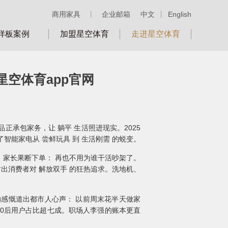
商用家具
丨
企业邮箱
中文
丨
English
样板案例
加盟星空体育
走进星空体育
星空体育app官网
正承包家务，让 躺平 生活照进现实。2025
了智能家电从 尝鲜玩具 到 生活刚需 的蜕变。
。家长果断下单： 再也不用为谁干活吵架了。
射出消费者对 解放双手 的狂热追求。洗地机、
的感慨道出都市人心声： 以前周末花半天做家
00后用户占比超七成。职场人李强的账本更直