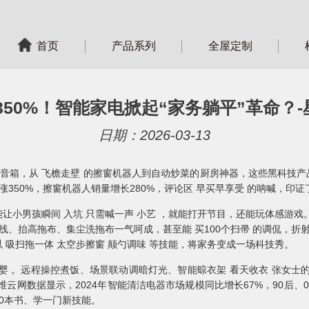
首页
产品系列
全屋定制
50%！智能家电掀起“家务躺平”革命？-
日期：2026-03-13
音箱，从 飞檐走壁 的擦窗机器人到自动炒菜的厨房神器，这些黑科技产品
暴涨350%，擦窗机器人销量增长280%，评论区 早买早享受 的呐喊，印证
让小男孩瞬间 入坑 只需喊一声 小艺 ，就能打开节目，还能玩体感游戏
线、抬高拖布、集尘洗拖布一气呵成，甚至能 买100个扫帚 的调侃，折
 吸扫拖一体 太空步擦窗 颠勺调味 等技能，将家务变成一场科技秀。
婴 。远程操控煮饭、场景联动调暗灯光、智能晾衣架 看天收衣 张女士
维云网数据显示，2024年智能清洁电器市场规模同比增长67%，90后、
0本书、学一门新技能。