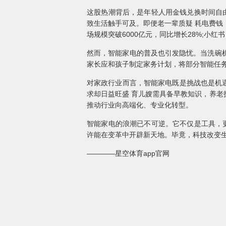
这股热潮背后，是年轻人用金钱兑换时间自
致生活触手可及。即便老一辈质疑 耗电费钱
场规模突破6000亿元，同比增长28%;小红
然而，智能家电的普及也引发隐忧。当洗碗
家长应和孩子制定家务计划，将部分智能任务
对家政行业而言，智能家电既是挑战也是机遇
求却日益旺盛 育儿嫂需具备早教知识，养
推动行业向高端化、专业化转型。
智能家电的浪潮已不可逆。它不仅是工具，
许能在变革中开辟新天地。毕竟，科技改变
————星空体育app官网