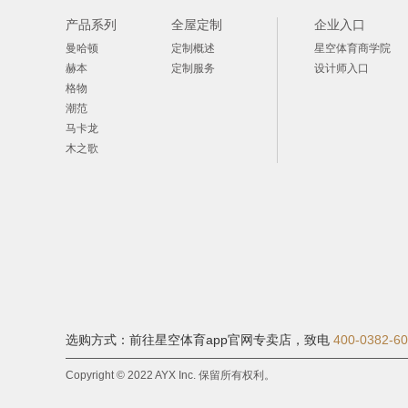
产品系列
全屋定制
企业入口
曼哈顿
定制概述
星空体育商学院
赫本
定制服务
设计师入口
格物
潮范
马卡龙
木之歌
选购方式：前往星空体育app官网专卖店，
致电
400-0382-6
Copyright © 2022 AYX Inc. 保留所有权利。