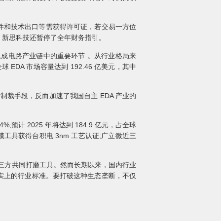
软件和技术出口等需获得许可证，若交易一方位
左右，新思科技还暂停了全年财务指引。
集成电路产业链中的重要环节 。从行业格局来
EDA 市场容量达到 192.46 亿美元，其中
裁手段，反而加速了我国自主 EDA 产业的
;预计 2025 年将达到 184.9 亿元，占全球
建模工具获得台积电 3nm 工艺认证;广立微近三
系，三方共同打磨工具。然而长期以来，国内行业
实上的行业标准。要打破这种生态垄断，不仅