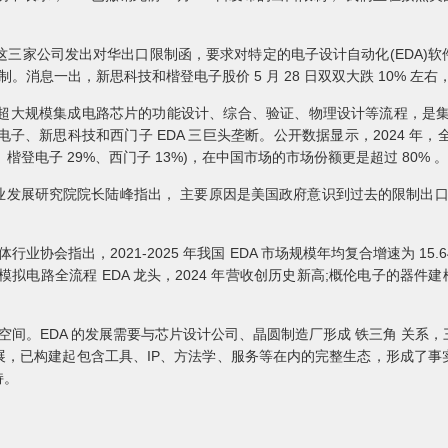
向这三家公司发出对华出口限制函，要求对特定的电子设计自动化(EDA)
。消息一出，新思科技和楷登电子股价 5 月 28 日双双大跌 10% 
成超大规模集成电路芯片的功能设计、综合、验证、物理设计等流程，是
、新思科技和西门子 EDA 三巨头垄断。公开数据显示，2024 年，全球 
、楷登电子 29%、西门子 13%)，在中国市场的市场份额更是超过 80% 。
发展研究院院长陆峰指出， 主要原因是美国政府意识到过去的限制出口制
协会指出，2021-2025 年我国 EDA 市场规模年均复合增速为 15.64%
为模拟电路全流程 EDA 龙头，2024 年营收创历史新高;概伦电子的器件
步空间。EDA 的发展需要与芯片设计公司、晶圆制造厂形成 铁三角 关
展，已构建起包含工具、IP、方法学、服务等在内的完整生态，形成了事
持。