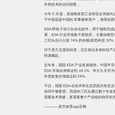
件和技术的访问权限 。
今年 5 月底，美国商务部工业和安全局曾
于中国或是中国的 军事最终用户 ，便受此限制
EDA 即电子设计自动化软件，用于辅助完
看，EDA 行业市场集中度较高，主要由楷登电子
三巨头合计占据 74% 的份额(新思科技 32%
对于美方态度的转变，北京前沿未来科技产业
快速崛起。
近年来，我国 EDA 产业发展较快。中国半导体行业
EDA 市场比例将达到 18.1%。华大九天作
年营收复合增速达到 24%。
不过，我国 EDA 在技术和生态层面仍有进
协同不够紧密。而国外三巨头通过数十年发
需要技术突破，更需要整个产业链的协同支
————星空体育app官网