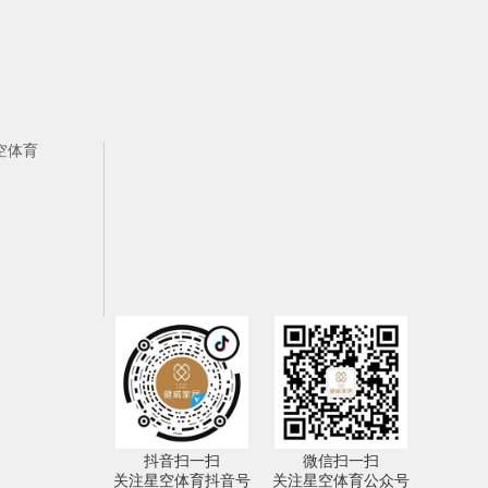
空体育
抖音扫一扫
微信扫一扫
关注星空体育抖音号
关注星空体育公众号