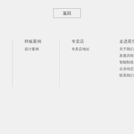
返回
样板案例
专卖店
走进星
设计案例
专卖店地址
关于我们
发展历程
智能制造
企业动态
联系我们