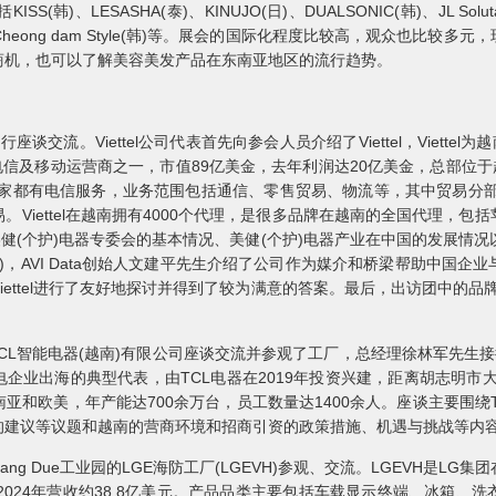
ESASHA(泰)、KINUJO(日)、DUALSONIC(韩)、JL Solutant Lim
e(韩)、Cheong dam Style(韩)等。展会的国际化程度比较高，观众也
商机，也可以了解美容美发产品在东南亚地区的流行趋势。
座谈交流。Viettel公司代表首先向参会人员介绍了Viettel，Viettel为越
南最大的电信及移动运营商之一，市值89亿美金，去年利润达20亿美金，总部位于
国家都有电信服务，业务范围包括通信、零售贸易、物流等，其中贸易分部
Viettel在越南拥有4000个代理，是很多品牌在越南的全国代理，
其是美健(个护)电器专委会的基本情况、美健(个护)电器产业在中国的发展情
)，AVI Data创始人文建平先生介绍了公司作为媒介和桥梁帮助中国
ttel进行了友好地探讨并得到了较为满意的答案。最后，出访团中的品牌企
CL智能电器(越南)有限公司座谈交流并参观了工厂，总经理徐林军先生接
企业出海的典型代表，由TCL电器在2019年投资兴建，距离胡志明市大约
亚和欧美，年产能达700余万台，员工数量达1400余人。座谈主要围绕
的建议等议题和越南的营商环境和招商引资的政策措施、机遇与挑战等内
ang Due工业园的LGE海防工厂(LGEVH)参观、交流。LGEVH是L
)，2024年营收约38.8亿美元。产品品类主要包括车载显示终端、冰箱