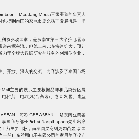
boon、Moddang Media三家渠道的负责人
时也提到泰国的家电市场充满了发展机遇，坚
费红利双驱动国家，是东南亚第三大个护电器市
T渠道占据主流，但线上占比在快速扩大，预计
一家致力于全球大数据研究与服务的创新型企业，
进行了自由、开放、深入的交流，内容涉及了泰国市场
wer Mall主要的展示主要根据品牌和品类分区展
电推剪、电吹风(含高速)、卷直发器、造型
。
EAN，简称 CBE ASEAN ，是东南亚美容
务部长Pichai Naripthaphan先生出席
代工为主要目标，而泰国展商则更加凸显 泰国
之一的广东雅思电子有限公司的家用美容仪产