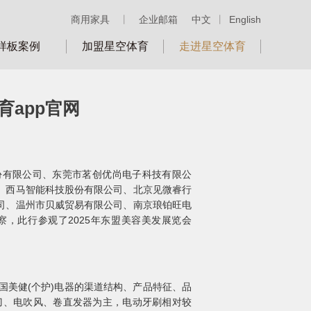
商用家具
丨
企业邮箱
中文
丨
English
样板案例
加盟星空体育
走进星空体育
app官网
股份有限公司、东莞市茗创优尚电子科技有限公
、西马智能科技股份有限公司、北京见微睿行
司、温州市贝威贸易有限公司、南京琅铂旺电
察，此行参观了2025年东盟美容美发展览会
重在了解泰国美健(个护)电器的渠道结构、产品特征、品
刀、电吹风、卷直发器为主，电动牙刷相对较