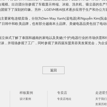
规模。出访团分别参观了车载显示终端、冰箱、洗衣机、吸尘器的生产车间
团留下了深刻的印象。另外，LGEVH将AI技术逐步应用于生产和办公
家电连锁卖场，分别为Dien May Xanh(蓝电器)和Nguyễn Ki
了日韩中和欧美品牌，也有部分越南本土品牌。美健电器品类包括了电动剃
面立体式了解了泰国和越南的家电以及美健(个护)电器行业的市场供需和
座谈，并现场参观了工厂，同时参观了第四届东盟美容美发展览会，为企
返回
样板案例
专卖店
走进星
设计案例
专卖店地址
关于我们
发展历程