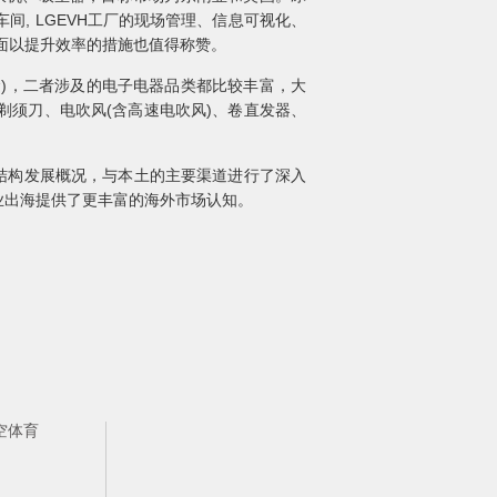
, LGEVH工厂的现场管理、信息可视化、
方面以提升效率的措施也值得称赞。
m(阮金)，二者涉及的电子电器品类都比较丰富，大
须刀、电吹风(含高速电吹风)、卷直发器、
结构发展概况，与本土的主要渠道进行了深入
业出海提供了更丰富的海外市场认知。
空体育