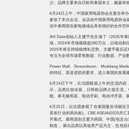
少。品牌主要来自日欧和泰国本土，戴森有
6月24日上午，中国家用电器协会在曼谷举办了中泰美
参加了本次会议。会议由中国家用电器协会
信中泰两国在家电领域会具有很好的合作空
AVI Data创始人文建平先生做了《2
场，2024年市场规模超280万台，以电
2025年将呈持续稳增长态势。文建平最后还
专注为全球市场零售数据、行业数据、产业数
Power Mall、Sinsomboon、M
的特征、渠道进驻的要求、进入泰国的发展
6月24日下午，出访团根据上午的交流内容，前往位
示，品类比较全面，日韩欧品牌占据主流，
梳、鼻毛修剪器、电动牙刷、电动冲牙器、
6月25日，出访团参观了在泰国曼谷诗丽吉王后国
美发行业的风向标)。CBE ASEAN2025共汇
开幕式。展商国别主要为韩国、中国(包含台
制造 。展出品类以美妆类产品为主，也包