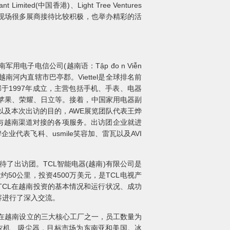
ited(中国香港)、Light Tree Ventures
比较多元，现场很多展商接待比较积极，也举办精彩的活
南军用电子电信公司(越南语：Tập đo n Viễn
越南河内直辖市巴亭郡。Viettel是全球排名前
于1997年成立，主营包括手机、手表、电器
包括苹果、荣耀、日立等。接着，中国家用电器副
况以及本次出访的目的，AWE展览团队代表王烨
企业与越南渠道对接的各项服务。出访团企业就进
业代表飞科、usmile笑容加、雷瓦以及AVI
待了出访团。TCL智能电器(越南)有限公司是
50公里，投资4500万美元，是TCL电视产
TCL在越南投资的基本情况和运行状况、成功
容进行了深入交流。
G集团在越南设立的三大核心工厂之一，员工数量为
、洗衣机、吸尘器，目标市场为东南亚和美国。冰