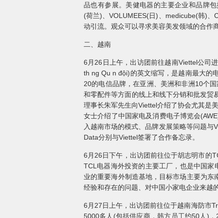
品也有参展。美健电器的主要企业和品牌包括KISS(韩)、L
(荷兰)、VOLUMEES(日)、medicub
动引流。观众可以寻求美容美发领域的合作
二、越南
6月26日上午，出访团前往越南Viettel公司进行
th ng Qu n đội)的英文缩写，是越
20的电信品牌，在亚洲、美洲和非洲10个
和零配件等方面的线上和线下分销和批发贸易。
理事长朱军先生向Viettel介绍了协会尤
女士介绍了中国家电及消费电子博览会(AWE
入越南市场的模式、品牌发展策略等问题与Vie
Data分别与Viettel签署了合作备忘录。
6月26日下午，出访团前往位于胡志明市的T
TCL电器海外投资的主要工厂，也是中国家电
业的重要海外制造基地，目标市场主要为东南
经验和存在的问题、对中国小家电企业来越
6月27日上午，出访团前往位于越南海防市Tr
5000多人(包括供应商，韩方员工约50人