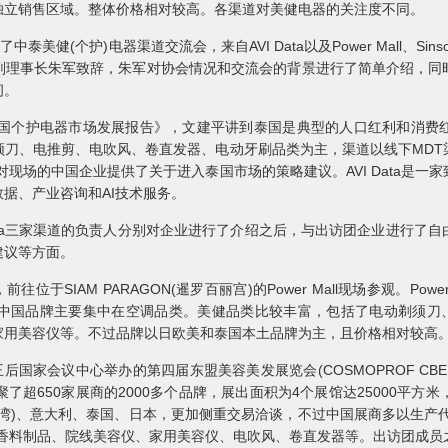
独立销售区域。整体价格相对较高。各渠道对美健电器的关注度不同。
健(个护)电器渠道交流会，来自AVI Data以及Power Mall、Sinsom
副理事长朱军致辞，朱军对协会情况和交流会的背景进行了简单介绍，同
间。
025年泰国个护电器市场发展报告》，文建平讲到泰国是典型的人口红利和消
动剃须刀、电推剪、电吹风、卷直发器、电动牙刷品类为主，渠道以线下MD
对现场的中国企业提供了关于进入泰国市场的策略建议。AVI Data是
据、产业咨询和AI技术服务。
oddang Media三家渠道的负责人分别对企业进行了介绍之后，与出访团企业
建议等方面。
于SIAM PARAGON(暹罗百丽宫)的Power Mall现场参观。Po
中国品牌主要集中在空调品类。美健品类比较丰富，包括了电动剃须刀、
家用美容仪等。不过品牌以日欧美和泰国本土品牌为主，且价格相对较高
家会议中心举办的第四届东盟美容美发展览会(COSMOPROF CBE AS
聚了超650家展商的2000多个品牌，展出面积为4个展馆达25000平方米，泰国商
湾)、意大利、泰国、日本，更加侧重交易洽谈，不过中国展商多以生产
括香料制品、院线美容仪、家用美容仪、电吹风、卷直发器等。出访团成员