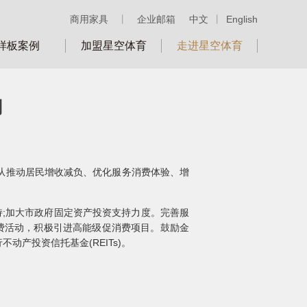
商用家具
丨
企业邮箱
中文
丨
English
样板案例
加盟星空体育
走进星空体育
网
》从推动居民增收减负、优化服务消费体验、增
持;加大市政府固定资产投资支持力度。完善服
费活动，积极引进高能级促消费项目。鼓励金
产投资信托基金(REITs)。