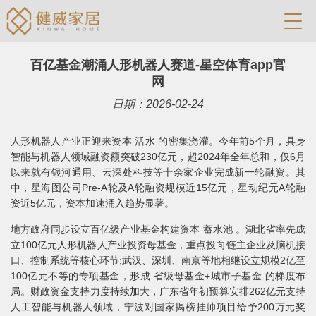
百亿基金潮涌人形机器人赛道-星空体育app官
网
日期：2026-02-24
人形机器人产业正迎来资本 活水 的密集浇灌。今年前5个月，具身
智能与机器人领域融资额突破230亿元，超2024年全年总和，仅6月
以来就有银河通用、云深处科技等十余家企业完成新一轮融资。其
中，星海图公司Pre-A轮及A轮融资规模近15亿元，星动纪元A轮融
资近5亿元，资本加速涌入趋势显著。
地方政府同步设立百亿级产业基金构建资本 蓄水池 。湖北省率先成
立100亿元人形机器人产业投资母基金，重点投向链主企业及脑机接
口、控制系统等核心环节;武汉、深圳、南京等地相继设立规模2亿至
100亿元不等的专项基金，形成 省级母基金+城市子基金 的梯度布
局。财政资金支持力度持续加大，广东省年初预算安排262亿元支持
人工智能与机器人领域，宁波对国家揭榜挂帅项目给予200万元奖