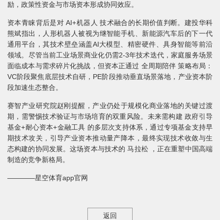
励，政策性资金与市场资本形成协同效应。
资本青睐背后是对 AI+机器人 技术融合的长期价值判断。建投华科
熊斌指出，人形机器人被视为继智能手机、新能源汽车后的下一代
通用平台，其技术壁垒涵盖AI大模型、精密硬件、具身智能等前沿
领域。尽管当前工业场景商业化仍需2-3年技术迭代，家庭服务场景
面临成本与需求碎片化挑战，但资本正通过 全周期陪伴 策略布局：
VC阶段聚焦底层技术自研，PE阶段推动垂直场景落地，产业资本阶
段加速生态整合。
赛智产业研究院赵刚提醒，产业仍处于规模化商业落地的关键过渡
期，需警惕技术验证与市场培育的双重风险。未来需构建 政府引导
基金+耐心资本+金融工具 的多层次支持体系，通过专项基金支持早
期技术攻关，引导产业资本推动量产降本，最终实现技术收敛与生
态构建的协同发展。这场资本与技术的 马拉松 ，正在重塑中国高端
制造的竞争新格局。
————星空体育app官网
返回