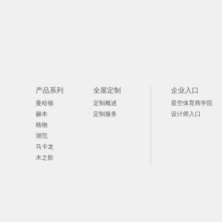
产品系列
全屋定制
企业入口
曼哈顿
定制概述
星空体育商学院
赫本
定制服务
设计师入口
格物
潮范
马卡龙
木之歌