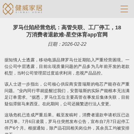
罗马仕陷经营危机：高管失联、工厂停工，18
万消费者退款难-星空体育app官网
日期：2026-02-22
据知情人士透露，移动电源品牌罗马仕近期陷入严重经营困境。一
位公司中层透露，目前出现质量问题的产品多为几年前开发的老款
机型，当时公司管理层过度追求利润，忽视产品品控。
该人士进一步指出，公司核心供应商安普瑞斯的电芯产能存在严重
问题。"业内同行早就提醒过我们，安普瑞斯的实际产能根本无法满
足订单需求。"据悉，罗马仕五位主要高管在事发后集体失联，目前
疑似滞留马来西亚。在此期间，公司还频繁进行法人变更。
这场危机已造成严重后果。截至发稿时，消费者退款申请积压已达
18万单。7月6日凌晨，罗马仕突然发布公告，宣布自7月7日起停工
停产6个月。根据通知，除产品召回相关岗位外，其余员工均被安排