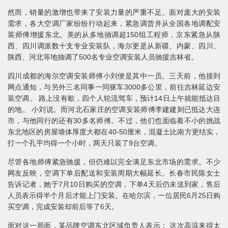
然而，销量的激增也带来了安装力量的严重不足。面对庞大的安装
需求，各大空调厂家纷纷行动起来，紧急调货并从全国各地调配安
装师傅增援东北。美的从多地抽调超150组工程师，京东紧急从陕
西、四川调派数十支专业安装队，海尔更是从新疆、内蒙、四川、
陕西、河北等地抽调了500名专业空调安装人员驰援吉林省。
四川成都的海尔空调安装师傅小刘便是其中一员。三天前，他接到
网点通知，与另外三名同事一同驱车3000多公里，前往吉林延边安
装空调。 路上没有歇，四个人轮流驾车，预计14日上午就能抵达目
的地。 小刘说。而河北石家庄的空调安装师傅李建建则已抵达大连
市，与他同行的还有30多名师傅。不过，他们也面临着不小的挑战
东北地区的房屋墙体厚度大都在40-50厘米，混凝土比南方更结实，
打一个孔平均得一个小时，两天只装了9台空调。
尽管各地师傅紧急驰援，但仍难以完全满足东北市场的需求。不少
网友反映，空调下单后配送和安装周期大幅延长。长春市民陈女士
告诉记者，她于7月10日购买的空调，下单4天后仍未送到家，售后
人员表示得半个月后才能上门安装。在哈尔滨，一位居民6月25日购
买空调，完成安装却前后等了6天。
面对这一局面，某品牌空调东北区域负责人表示： 这次高温来得太