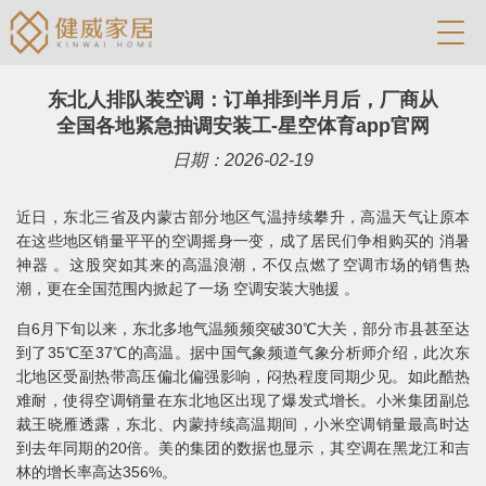
东北人排队装空调：订单排到半月后，厂商从
全国各地紧急抽调安装工-星空体育app官网
日期：2026-02-19
近日，东北三省及内蒙古部分地区气温持续攀升，高温天气让原本
在这些地区销量平平的空调摇身一变，成了居民们争相购买的 消暑
神器 。这股突如其来的高温浪潮，不仅点燃了空调市场的销售热
潮，更在全国范围内掀起了一场 空调安装大驰援 。
自6月下旬以来，东北多地气温频频突破30℃大关，部分市县甚至达
到了35℃至37℃的高温。据中国气象频道气象分析师介绍，此次东
北地区受副热带高压偏北偏强影响，闷热程度同期少见。如此酷热
难耐，使得空调销量在东北地区出现了爆发式增长。小米集团副总
裁王晓雁透露，东北、内蒙持续高温期间，小米空调销量最高时达
到去年同期的20倍。美的集团的数据也显示，其空调在黑龙江和吉
林的增长率高达356%。