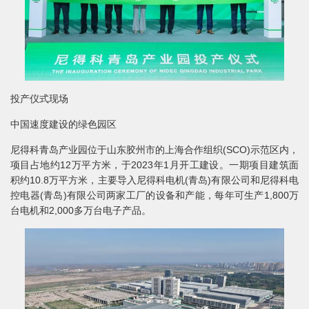
投产仪式现场
中国速度建设的绿色园区
尼得科青岛产业园位于山东胶州市的上海合作组织(SCO)示范区内，
项目占地约12万平方米，于2023年1月开工建设。一期项目建筑面
积约10.8万平方米，主要导入尼得科电机(青岛)有限公司和尼得科电
控电器(青岛)有限公司两家工厂的设备和产能，每年可生产1,800万
台电机和2,000多万台电子产品。