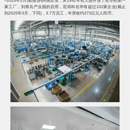
~2025年3月)数据)的跨国企业，从1992年在大连开设了在华的第一
家工厂，到青岛产业园的启用，尼得科在华有超过102家企业(截止
到2025年3月，下同)，3.7万员工，年营收约273亿元人民币。