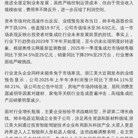
推进全屋定制业务发展，虽然严格控制运营成本，但由于营业收入
规模收缩，费用率不降反升，进一步压缩了利润空间。
资本市场对此迅速作出反应。业绩预告发布当日，帅丰电器股价应
声下跌10%，收盘报19.97元，公司市值缩水至36.63亿元。这一市
场表现反映出投资者对集成灶行业未来发展前景的担忧。事实上，
行业下行趋势自2023年下半年开始显现，至今仍未出现明显好转迹
象。根据奥维云网最新监测数据，2025年一季度集成灶市场销售额
同比下滑34.5%至25亿元，销量同比下降29%至29万台，行业整体
面临严峻挑战。
行业龙头企业同样未能幸免于市场寒流。浙江美大近期发布的业绩
预告显示，公司2025年上半年净利润预计同比下滑84.11%至
88.21%。该公司在公告中坦言，房地产市场持续低迷、居民消费意
愿减弱等因素对建材、家电等关联行业造成普遍冲击，高端集成灶
产品销量明显减少。
面对行业增长瓶颈，主要企业纷纷寻求战略转型，开辟第二增长曲
线。帅丰电器近期成立全资子公司，涉足再生资源和新材料领域;浙
江美大则通过投资智能驾驶技术企业布局新兴科技产业;火星人更是
跨界进入人工智能和人形机器人领域。这些战略调整表明，在主营