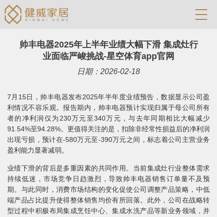
帅丰电器2025年上半年业绩大幅下滑 集成灶行
业面临严峻挑战-星空体育app官网
日期：2026-02-18
7月15日，帅丰电器发布2025年半年度业绩预告，数据显示公司盈
利情况不容乐观。报告期内，帅丰电器预计实现归属于母公司所有
者的净利润仅为230万元至340万元，与去年同期相比大幅减少
91.54%至94.28%。更值得关注的是，扣除非经常性损益后的净利润
出现亏损，预计在-580万元至-390万元之间，标志着公司主营业务
盈利能力显著减弱。
业绩下滑的背后是多重因素的共同作用。当前集成灶行业整体需求
持续低迷，市场竞争日趋激烈，导致帅丰电器销售订单量不及预
期。与此同时，消费市场结构的变化促使公司调整产品策略，中低
端产品占比提升使得整体销售均价有所回落。此外，公司在战略转
型过程中积极布局集成烹饪中心、集成水洗产品等新业务领域，并