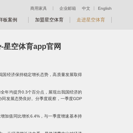
商用家具
丨
企业邮箱
中文
丨
English
样板案例
加盟星空体育
走进星空体育
星空体育app官网
年我国经济保持稳定增长态势，高质量发展取得
和全年均提升0.3个百分点，展现出我国经济的
业协同发展态势良好。分季度观察，一季度GDP
加值同比增长6.4%，与一季度增速基本持