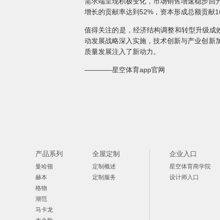
需求端呈现积极变化，市场销售增速稳步回升
增长的贡献率达到52%，资本形成总额贡献1
值得关注的是，经济结构调整和转型升级成效
动发展战略深入实施，技术创新与产业创新加
质量发展注入了新动力。
————星空体育app官网
产品系列
全屋定制
企业入口
曼哈顿
定制概述
星空体育商学院
赫本
定制服务
设计师入口
格物
潮范
马卡龙